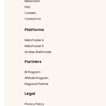
Newsroom
FAQ
Careers
Contact Us
Platforms
MetaTrader 4
MetaTrader 5
Amillex WebTrader
Partners
IB Program
Affiliate Program
Regional Partner
Legal
Privacy Policy