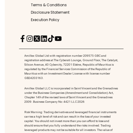
Terms & Conditions
Disclosure Statement
Execution Policy
Amillex Global Ltd with registration number 209575 GBC and
registration address at The Cyberati Lounge, Ground Floor, The Catalyst,
Silicon Avenue, 40 Cybercity, 72201 Ebène, Republic of Mauritius is
regulated by the Financial Services Commission of the Republic of
Mauritius with an Investment Dealer License with license number
GB24203163.
Amillex Global LLC is incorporated in Saint Vincent and the Grenadines
under the Business Companies (Amendment and Consolidation) Act,
Chapter 149 of the revised laws of Saint Vincent and the Grenadines
2009. Business Company No: 4421 LLC 2026
Risk Warning: Trading derivatives and leveraged financial instruments
carries a high level of risk and can result in the loss of your invested
capital. You should not invest more than you can afford to lose and
should ensure that you fully understand the risks involved. Trading
leveraged products may not be suitable for all investors. The value of