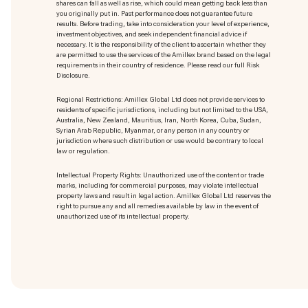
shares can fall as well as rise, which could mean getting back less than
you originally put in. Past performance does not guarantee future
results. Before trading, take into consideration your level of experience,
investment objectives, and seek independent financial advice if
necessary. It is the responsibility of the client to ascertain whether they
are permitted to use the services of the Amillex brand based on the legal
requirements in their country of residence. Please read our full Risk
Disclosure.
Regional Restrictions: Amillex Global Ltd does not provide services to
residents of specific jurisdictions, including but not limited to the USA,
Australia, New Zealand, Mauritius, Iran, North Korea, Cuba, Sudan,
Syrian Arab Republic, Myanmar, or any person in any country or
jurisdiction where such distribution or use would be contrary to local
law or regulation.
Intellectual Property Rights: Unauthorized use of the content or trade
marks
, including for commercial purposes, may violate intellectual
property laws and result in legal action. Amillex Global Ltd reserves the
right to pursue any and all remedies available by law in the event of
unauthorized use of its intellectual property.