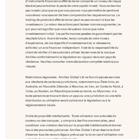
d'instruments financiers à effet de levier comporte un niveau de risque
élevé et peut entraîner la perte de votre capital investi. Vous ne devriez
pas investir plus que ce que vous pouvez vous permettre de perdre et
vous devez vous assurer de bien comprendre les risques encourus. Le
trading de produits à effet de levier peut ne pas convenir à tous les
investisseurs. La valeur des actions peut baisser comme augmenter, ce
qui pourrait signifier que vous récupérez moins que votre
investissement initial. Les performances passées ne garantissent pas les
résultats futurs. Avant de trader, tenez compte de votre niveau
d'expérience, de vos objectifs d'investissement et, si nécessaire,
sollicitez un avis financier indépendant. Il est de la responsabilité du
client de vérifier s'il est autorisé à utiliser les services de la marque
Amillex conformément à la législation en vigueur dans son pays de
résidence. Veuillez consulter notre déclaration complète relative aux
risques.
Restrictions régionales : Amillex Global Ltd ne fournit pas ses services
aux résidents de certaines juridictions, notamment aux États-Unis, en
Australie, en Nouvelle-Zélande, à Maurice, en Iran, en Corée du Nord, à
Cuba, au Soudan, en République arabe syrienne, au Myanmar, ni à
toute personne se trouvant dans un pays ou une juridiction où une telle
distribution ou utilisation serait contraire à la législation ou à la
réglementation locale.
Droits de propriété intellectuelle : Toute utilisation non autorisée du
contenu ou des marques
, y compris à des fins commerciales, peut
constituer une violation des lois sur la propriété intellectuelle et donner
lieu à des poursuites judiciaires. Amillex Global Ltd se réserve le droit
d’exercer tous les recours légaux prévus par la loi en cas d’utilisation non