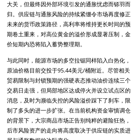
大关，但最终因外部环境引发的通胀忧虑而铩羽而
归。供应链与通胀风险的持续紧绷令市场再度修正
未来的货币政策路径，高利率将维持更长时间的预
期卷土重来，对高位黄金的溢价形成显著压制，金
价短期内恐将陷入蓄势整理期。
与此同时，能源市场的多空拉锯同样陷入白热化，
原油价格目前交投于95.44美元/桶附近。尽管相关
贸易限制与封锁预期的强硬表态推动油价连续三个
交易日走强，但局部地区达成停火并设立试点区的
消息，及时为濒临失控的风险溢价踩下了刹车，限
制了多头的进一步扩张。在当前机构资金审慎调仓
的背景下，大宗商品市场正告别纯粹的避险狂热，
后市风险资产的走向将高度取决于供应链的实质进