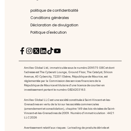
politique de confidentialité
Conditions générales
Déclaration de divulgation
Politique d'exécution
Amillex Global Ltd, immatriculée sous le numéro 209575 GBC et dont
l'adresse est The Cyberati Lounge, Ground Floor, The Catalyst, Silicon
Avenue, 40 Cybercity, 72201 Ebène, République de Maurice, est
réglementée par la Commission des services financiers de la
République de Maurice et titulaire d'une licence de courtier en
investissement portant le numéro GB24203163.
Amillex Global LLC est une société constituée à Saint-Vincent-et-les-
Grenadines en vertu de la loi sur les sociétés commerciales
(amendement et consolidation), chapitre 149 des lois révisées de Saint-
Vincent-et-les-Grenadines de 2009. Numéro d'immatriculation : 4421
LLC 2026
Avertissement relatif aux risques : Le trading de produits dérivés et