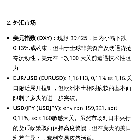
2. 外汇市场
美元指数 (DXY)
：现报 99,425，日内小幅下跌
0.13%.成约束，但由于全球非美资产及硬通货抢
夺流动性，美元在上攻100 大关前遭遇技术性阻
力
EUR/USD (EURUSD)
: 1,16113, 0,11% et 1,16.关
口附近展开拉锯，但欧洲本土相对疲软的基本面
限制了多头的进一步突破。
USD/JPY (USDJPY)
: environ 159,921, soit
0,11%, soit 160敏感大关。虽然市场对日本央行
的货币政策取向保持高度警惕，但在庞大的美日
利差主导下，套利交易依然活跃。