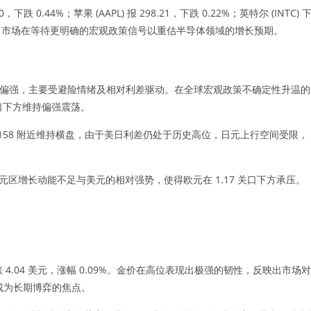
跌 0.44%；苹果 (AAPL) 报 298.21，下跌 0.22%；英特尔 (INTC) 
指表现，市场在等待更明确的宏观政策信号以重估半导体领域的增长预期。
美元走势偏强，主要受避险情绪及相对利差驱动。在全球宏观政策不确定性升温的
关口下方维持偏强震荡。
日元在 158 附近维持横盘，由于美日利差仍处于历史高位，日元上行空间受限，
5%。欧元区增长动能不足与美元的相对强势，使得欧元在 1.17 关口下方承压。
内上涨 4.04 美元，涨幅 0.09%。金价在高位表现出极强的韧性，反映出市场对
已成为长期博弈的焦点。