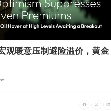
评｜宏观暖意压制避险溢价，黄金
ews