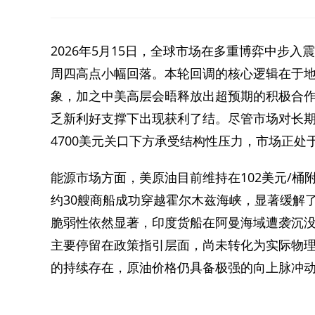
2026年5月15日，全球市场在多重博弈中步入
周四高点小幅回落。本轮回调的核心逻辑在于
象，加之中美高层会晤释放出超预期的积极合
乏新利好支撑下出现获利了结。尽管市场对长
4700美元关口下方承受结构性压力，市场正处
能源市场方面，美原油目前维持在102美元/
约30艘商船成功穿越霍尔木兹海峡，显著缓解
脆弱性依然显著，印度货船在阿曼海域遭袭沉没
主要停留在政策指引层面，尚未转化为实际物
的持续存在，原油价格仍具备极强的向上脉冲