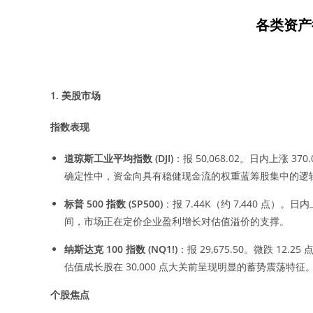
各类资产
1.
美股市场
指数表现
道琼斯工业平均指数
(DJI)
：报 50,068.02。日内上涨 3
确定性中，资金向具有稳健现金流的权重蓝筹股集中的逻
标普
500
指数
(SP500)
：报 7.44K（约 7,440 点
间，市场正在定价企业盈利增长对估值溢价的支撑。
纳斯达克
100
指数
(NQ1!)
：报 29,675.50。微跌 1
估值成长股在 30,000 点大关前呈现明显的蓄势震荡特征
个股焦点