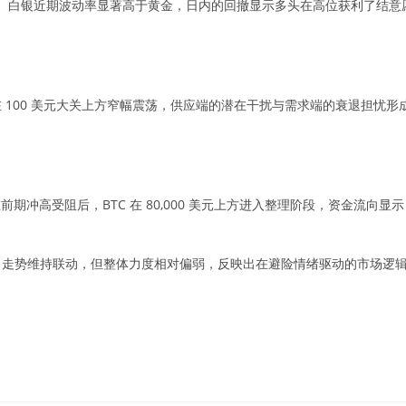
1.50%。白银近期波动率显著高于黄金，日内的回撤显示多头在高位获利了结意
。
%。油价在 100 美元大关上方窄幅震荡，供应端的潜在干扰与需求端的衰退担忧形
。
%。在前期冲高受阻后，BTC 在 80,000 美元上方进入整理阶段，资金流向显示
2%。ETH 走势维持联动，但整体力度相对偏弱，反映出在避险情绪驱动的市场逻