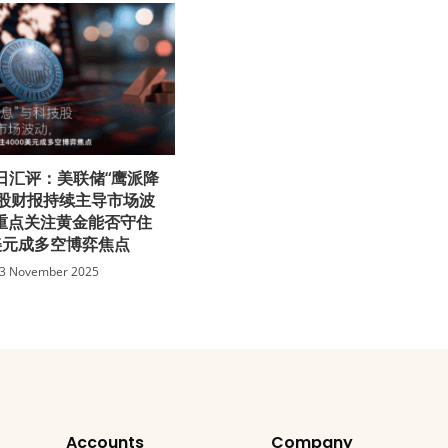
x每日汇评：美联储“鹰派降
技股财报持续主导市场波
重点关注黄金能否守住
0美元成多空博弈焦点
3 November 2025
Accounts
Company