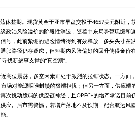
震荡休整期。现货黄金于亚市早盘交投于4657美元附近，
地缘政治风险溢价的阶段性消退，随着中东局势暂现缓和
作信号，此前紧绷的避险情绪得到有效释放，多头头寸在
期通胀路径仍存疑虑，但短期内风险偏好的回升使得金价
于寻找新叙事支撑的“真空期”。
桶附近高位震荡，多空因素正处于激烈的拉锯状态。一方面
了市场对能源咽喉封锁的极端担忧；但另一方面，供应端
再次挑动脆弱的供应链神经，且OPEC+的增产承诺目前
理供应。后市需警惕，若增产落地不及预期，配合航运风
动能。