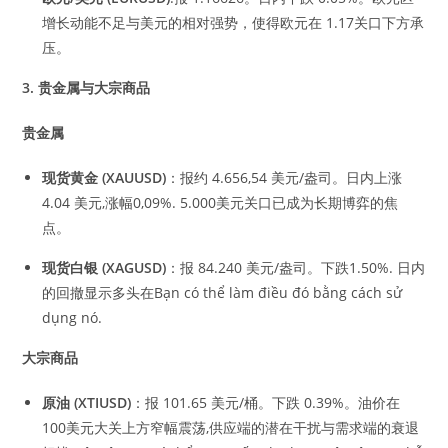
增长动能不足与美元的相对强势，使得欧元在 1.17关口下方承
压。
3.
贵金属与大宗商品
贵金属
现货黄金
(XAUUSD)
：报约 4.656,54 美元/盎司。日内上涨
4.04 美元,涨幅0,09%. 5.000美元关口已成为长期博弈的焦
点。
现货白银
(XAGUSD)
：报 84.240 美元/盎司。下跌1.50%. 日内
的回撤显示多头在Bạn có thể làm điều đó bằng cách sử
dụng nó.
大宗商品
原油
(XTIUSD)
：报 101.65 美元/桶。下跌 0.39%。油价在
100美元大关上方窄幅震荡,供应端的潜在干扰与需求端的衰退