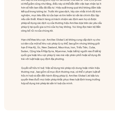
có thể giảm cũng như tăng, điều này có thể dẫn đến việc bạn nhận lại ít
hơn số tiền ban đầu đã đầu tư. Hiệu suất trong quá khứ không đảm bảo
kết quả trong tương lai. Trước khi giao dịch, hãy cân nhắc trình độ kinh
nghiệm, mục tiêu đầu tư của bạn và tìm kiếm tư vấn tài chính độc lập
nếu cần thiết. Khách hàng có trách nhiệm xác định xem họ có được
phép sử dụng các dịch vụ của thương hiệu Amillex dựa trên các yêu cầu
pháp lý tại quốc gia cư trú của họ hay không. Vui lòng đọc toàn bộ Bản
công bố rủi ro của chúng tôi.
Hạn chế theo khu vực: Amillex Global Ltd không cung cấp dịch vụ cho
cư dân của một số khu vực pháp lý cụ thể, bao gồm nhưng không giới
hạn ở Hoa Kỳ, Úc, New Zealand, Mauritius, Iran, Triều Tiên, Cuba,
Sudan, Cộng hòa Ả Rập Syria, Myanmar, hoặc bất kỳ người nào ở bất kỳ
quốc gia hoặc khu vực pháp lý nào mà việc phân phối hoặc sử dụng đó
trái với luật hoặc quy định địa phương.
Quyền sở hữu trí tuệ: Việc sử dụng trái phép nội dung hoặc nhãn hiệu
thương mại
, bao gồm cả mục đích thương mại, có thể vi phạm luật sở
hữu trí tuệ và dẫn đến hành động pháp lý. Amillex Global Ltd bảo lưu
quyền theo đuổi mọi biện pháp khắc phục theo luật định trong trường
hợp sử dụng trái phép tài sản trí tuệ của mình.