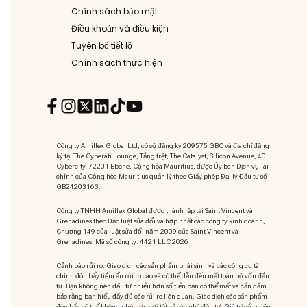
Chính sách bảo mật
Điều khoản và điều kiện
Tuyên bố tiết lộ
Chính sách thực hiện
Công ty Amillex Global Ltd, có số đăng ký 209575 GBC và địa chỉ đăng
ký tại The Cyberati Lounge, Tầng trệt, The Catalyst, Silicon Avenue, 40
Cybercity, 72201 Ebène, Cộng hòa Mauritius, được Ủy ban Dịch vụ Tài
chính của Cộng hòa Mauritius quản lý theo Giấy phép Đại lý Đầu tư số
GB24203163.
Công ty TNHH Amillex Global được thành lập tại Saint Vincent và
Grenadines theo Đạo luật sửa đổi và hợp nhất các công ty kinh doanh,
Chương 149 của luật sửa đổi năm 2009 của Saint Vincent và
Grenadines. Mã số công ty: 4421 LLC 2026
Cảnh báo rủi ro: Giao dịch các sản phẩm phái sinh và các công cụ tài
chính đòn bẩy tiềm ẩn rủi ro cao và có thể dẫn đến mất toàn bộ vốn đầu
tư. Bạn không nên đầu tư nhiều hơn số tiền bạn có thể mất và cần đảm
bảo rằng bạn hiểu đầy đủ các rủi ro liên quan. Giao dịch các sản phẩm
đòn bẩy có thể không phù hợp với tất cả các nhà đầu tư. Giá trị cổ phiếu