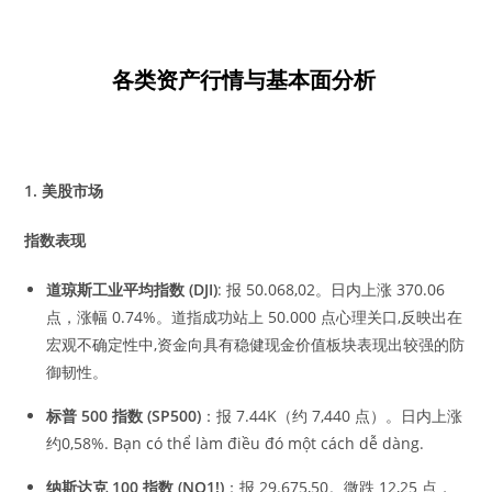
各类资产行情与基本面分析
1.
美股市场
指数表现
道琼斯工业平均指数
(DJI)
: 报 50.068,02。日内上涨 370.06
点，涨幅 0.74%。道指成功站上 50.000 点心理关口,反映出在
宏观不确定性中,资金向具有稳健现金价值板块表现出较强的防
御韧性。
标普
500
指数
(SP500)
：报 7.44K（约 7,440 点）。日内上涨
约0,58%. Bạn có thể làm điều đó một cách dễ dàng.
纳斯达克
100
指数
(NQ1!)
：报 29.675,50。微跌 12,25 点，