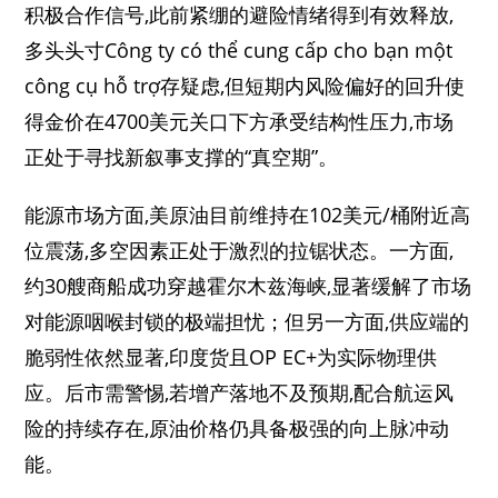
积极合作信号,此前紧绷的避险情绪得到有效释放,
多头头寸Công ty có thể cung cấp cho bạn một
công cụ hỗ trợ存疑虑,但短期内风险偏好的回升使
得金价在4700美元关口下方承受结构性压力,市场
正处于寻找新叙事支撑的“真空期”。
能源市场方面,美原油目前维持在102美元/桶附近高
位震荡,多空因素正处于激烈的拉锯状态。一方面,
约30艘商船成功穿越霍尔木兹海峡,显著缓解了市场
对能源咽喉封锁的极端担忧；但另一方面,供应端的
脆弱性依然显著,印度货且OP EC+为实际物理供
应。后市需警惕,若增产落地不及预期,配合航运风
险的持续存在,原油价格仍具备极强的向上脉冲动
能。