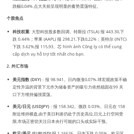
跌幅0,04%.点大关前呈现明显的蓄势震荡特征。
个股焦点
科技权重
: 大型科技股多数回调。特斯拉 (TSLA) 报 443.30,下
跌 0.44%；苹果 (AAPL) 报 298.21,下跌0,22%；英特尔 (INTC)
下跌 3.62%,报 115,93。芯 hình ảnh Công ty có thể cung
cấp dịch vụ hỗ trợ tốt nhất cho bạn.
2.
外汇市场
美元指数
(DXY)
：报 98.941。日内微涨0,07%.球宏观政策不确
定性升温的背景下元作为储备资产的吸引力依然稳固在99 关
口下方维持偏强震荡。
美元
/
日元
(USDJPY)
：报 158.342。微跌 0.03%。日元在 158
附近维持横盘,由于美日利差仍处于历史高位,日元上行空间受
限,市场正密切关注日本央行可能的口头或实际干预。
欧元
/
美元
(EURUSD)
:报 1.16626。日内下跌 0.05%。欧元区