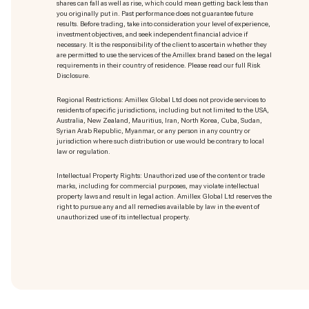
shares can fall as well as rise, which could mean getting back less than
you originally put in. Past performance does not guarantee future
results. Before trading, take into consideration your level of experience,
investment objectives, and seek independent financial advice if
necessary. It is the responsibility of the client to ascertain whether they
are permitted to use the services of the Amillex brand based on the legal
requirements in their country of residence. Please read our full Risk
Disclosure.
Regional Restrictions: Amillex Global Ltd does not provide services to
residents of specific jurisdictions, including but not limited to the USA,
Australia, New Zealand, Mauritius, Iran, North Korea, Cuba, Sudan,
Syrian Arab Republic, Myanmar, or any person in any country or
jurisdiction where such distribution or use would be contrary to local
law or regulation.
Intellectual Property Rights: Unauthorized use of the content or trade
marks
, including for commercial purposes, may violate intellectual
property laws and result in legal action. Amillex Global Ltd reserves the
right to pursue any and all remedies available by law in the event of
unauthorized use of its intellectual property.