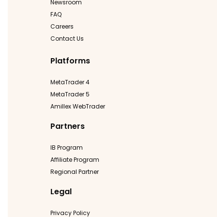
Newsroom
FAQ
Careers
Contact Us
Platforms
MetaTrader 4
MetaTrader 5
Amillex WebTrader
Partners
IB Program
Affiliate Program
Regional Partner
Legal
Privacy Policy