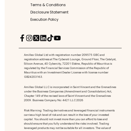
Terms & Conditions
Disclosure Statement
Execution Policy
Amillex Global Ltd with registration number 209575 GBC and
registration address at The Cyberati Lounge, Ground Floor, The Catalyst,
Silicon Avenue, 40 Cybercity, 72201 Ebène, Republic of Mauritius is
regulated by the Financial Services Commission of the Republic of
Mauritius with an Investment Dealer License with license number
GB24203163.
Amillex Global LLC is incorporated in Saint Vincent and the Grenadines
under the Business Companies (Amendment and Consolidation) Act,
Chapter 149 of the revised laws of Saint Vincent and the Grenadines
2009. Business Company No: 4421 LLC 2026
Risk Warning: Trading derivatives and leveraged financial instruments
carries a high level of risk and can result in the loss of your invested
capital. You should not invest more than you can afford to lose and
should ensure that you fully understand the risks involved. Trading
leveraged products may not be suitable for all investors. The value of