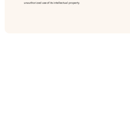
unauthorized use of its intellectual property.