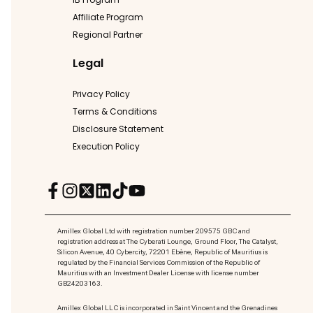
Affiliate Program
Regional Partner
Legal
Privacy Policy
Terms & Conditions
Disclosure Statement
Execution Policy
Amillex Global Ltd with registration number 209575 GBC and
registration address at The Cyberati Lounge, Ground Floor, The Catalyst,
Silicon Avenue, 40 Cybercity, 72201 Ebène, Republic of Mauritius is
regulated by the Financial Services Commission of the Republic of
Mauritius with an Investment Dealer License with license number
GB24203163.
Amillex Global LLC is incorporated in Saint Vincent and the Grenadines