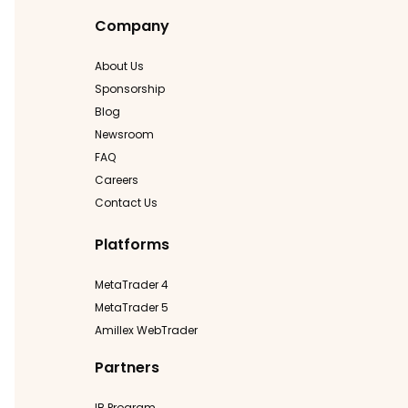
Company
About Us
Sponsorship
Blog
Newsroom
FAQ
Careers
Contact Us
Platforms
MetaTrader 4
MetaTrader 5
Amillex WebTrader
Partners
IB Program