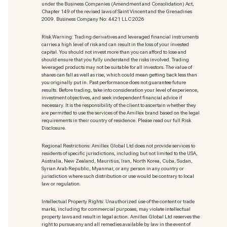
under the Business Companies (Amendment and Consolidation) Act,
Chapter 149 of the revised laws of Saint Vincent and the Grenadines
2009. Business Company No: 4421 LLC 2026
Risk Warning: Trading derivatives and leveraged financial instruments
carries a high level of risk and can result in the loss of your invested
capital. You should not invest more than you can afford to lose and
should ensure that you fully understand the risks involved. Trading
leveraged products may not be suitable for all investors. The value of
shares can fall as well as rise, which could mean getting back less than
you originally put in. Past performance does not guarantee future
results. Before trading, take into consideration your level of experience,
investment objectives, and seek independent financial advice if
necessary. It is the responsibility of the client to ascertain whether they
are permitted to use the services of the Amillex brand based on the legal
requirements in their country of residence. Please read our full Risk
Disclosure.
Regional Restrictions: Amillex Global Ltd does not provide services to
residents of specific jurisdictions, including but not limited to the USA,
Australia, New Zealand, Mauritius, Iran, North Korea, Cuba, Sudan,
Syrian Arab Republic, Myanmar, or any person in any country or
jurisdiction where such distribution or use would be contrary to local
law or regulation.
Intellectual Property Rights: Unauthorized use of the content or trade
marks
, including for commercial purposes, may violate intellectual
property laws and result in legal action. Amillex Global Ltd reserves the
right to pursue any and all remedies available by law in the event of