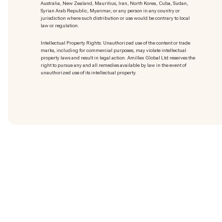
Australia, New Zealand, Mauritius, Iran, North Korea, Cuba, Sudan,
Syrian Arab Republic, Myanmar, or any person in any country or
jurisdiction where such distribution or use would be contrary to local
law or regulation.
Intellectual Property Rights: Unauthorized use of the content or trade
marks
, including for commercial purposes, may violate intellectual
property laws and result in legal action. Amillex Global Ltd reserves the
right to pursue any and all remedies available by law in the event of
unauthorized use of its intellectual property.