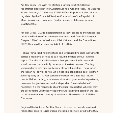
Amillex Global Ltd with registration number 209575 GBC and
registration address at The Cyberati Lounge, Ground Floor, The Catalyst,
Silicon Avenue, 40 Cybercity, 72201 Ebène, Republic of Mauritius is
regulated by the Financial Services Commission of the Republic of
Mauritius with an Investment Dealer License with license number
GB24203163.
Amillex Global LLC is incorporated in Saint Vincent and the Grenadines
under the Business Companies (Amendment and Consolidation) Act,
Chapter 149 of the revised laws of Saint Vincent and the Grenadines
2009. Business Company No: 4421 LLC 2026
Risk Warning: Trading derivatives and leveraged financial instruments
carries a high level of risk and can result in the loss of your invested
capital. You should not invest more than you can afford to lose and
should ensure that you fully understand the risks involved. Trading
leveraged products may not be suitable for all investors. The value of
shares can fall as well as rise, which could mean getting back less than
you originally put in. Past performance does not guarantee future
results. Before trading, take into consideration your level of experience,
investment objectives, and seek independent financial advice if
necessary. It is the responsibility of the client to ascertain whether they
are permitted to use the services of the Amillex brand based on the legal
requirements in their country of residence. Please read our full Risk
Disclosure.
Regional Restrictions: Amillex Global Ltd does not provide services to
residents of specific jurisdictions, including but not limited to the USA,