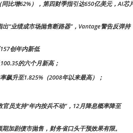
同比增62%），第四财季指引达650亿美元，AI芯
ment指出“业绩成市场抛售断路器”，Vantage警告反弹持
157创年内新低
及100.35的六个月新高；
飙升至1.825%（2008年以来最高）；
官员支持“年内按兵不动”，12月降息概率降至
预期加剧债市抛售，财务省口头干预效果有限。