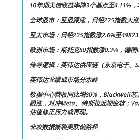
10年期美债收益率降3个基点至4.11%
全球股市：亚股跟涨，日经225指数大涨2
亚太市场：日经225指数涨2.6%至4982
欧洲市场：斯托克50指数涨0.3%，德国D
传导逻辑：英伟达供应链（东京电子、S
英伟达业绩成市场分水岭
数据中心营收同比增80%，Blackwel
跟涨，对冲Meta、特斯拉近期疲软；Vant
估值修正压力或再现。
非农数据撕裂美联储路径