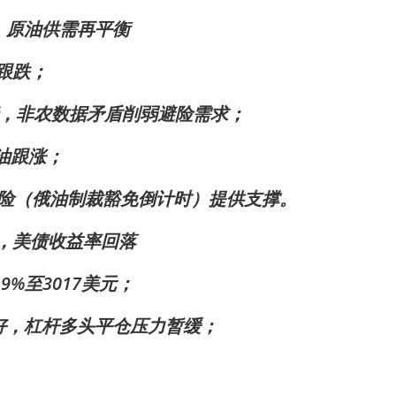
，原油供需再平衡
银跟跌；
行，非农数据矛盾削弱避险需求；
I原油跟涨；
风险（俄油制裁豁免倒计时）提供支撑。
元，美债收益率回落
.9%至3017美元；
好，杠杆多头平仓压力暂缓；