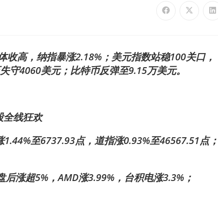
集体收高，纳指暴涨2.18%；美元指数站稳100关口，
守4060美元；比特币反弹至9.15万美元。
股全线狂欢
.44%至6737.93点，道指涨0.93%至46567.51点
盘后涨超5%，AMD涨3.99%，台积电涨3.3%；