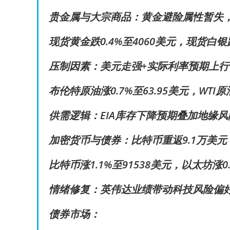
贵金属与大宗商品：黄金避险属性暂失
现货黄金跌0.4%至4060美元，现货白
压制因素：美元走强+实际利率预期上
布伦特原油涨0.7%至63.95美元，WT
供需逻辑：EIA库存下降预期叠加地缘
加密货币与债券：比特币重返9.1万美
比特币涨1.1%至91538美元，以太坊涨0
情绪修复：英伟达业绩带动科技风险偏
债券市场：