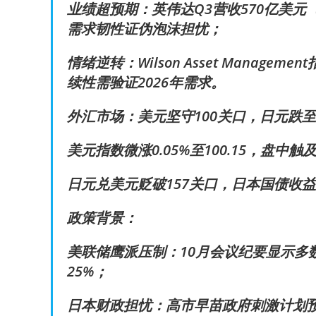
业绩超预期：英伟达Q3营收570亿美元（
需求韧性证伪泡沫担忧；
情绪逆转：Wilson Asset Manage
续性需验证2026年需求。
外汇市场：美元坚守100关口，日元跌至
美元指数微涨0.05%至100.15，盘中触
日元兑美元贬破157关口，日本国债收益率
政策背景：
美联储鹰派压制：10月会议纪要显示多数
25%；
日本财政担忧：高市早苗政府刺激计划