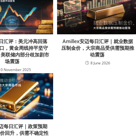
ex每日汇评：美元冲高回落
Amillex安迈每日汇评｜就业数据
关口，黄金周线持平坚守
压制金价，大宗商品受供需预期推
元，美联储内部分歧加剧市
动震荡
场震荡
8 June 2026
10 November 2025
ex安迈每日汇评｜政策预期
金价回升，供需不确定性