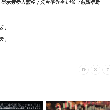
），显示劳动力韧性；失业率升至4.4%（创四年新
话；
话；