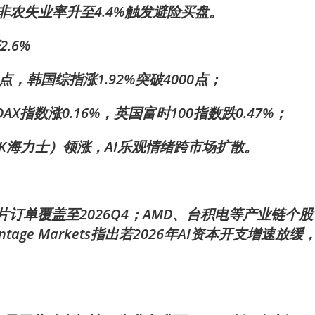
，非农失业率升至4.4%触发避险买盘。
.6%
3点，韩国综指涨1.92%突破4000点；
AX指数涨0.16%，英国富时100指数跌0.47%；
K海力士）领涨，AI乐观情绪跨市场扩散。
l芯片订单覆盖至2026Q4；AMD、台积电等产业链个股
age Markets指出若2026年AI资本开支增速放缓