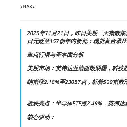
SHARE
2025年11月21日，昨日美股三大指数
日元贬至157创年内新低；现货黄金承压失
重点行情与基本面分析
美股市场：英伟达业绩驱散阴霾，科技
纳指涨2.18%至23057点，标普500指数涨1
板块亮点：半导体ETF涨2.49%，英伟达
核心驱动：