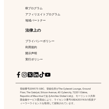
IBプログラム
アフィリエイトプログラム
地域パートナー
法律上の
プライバシーポリシー
利用規約
開示声明
実行ポリシー
登録番号209575 GBC、登録住所がThe Cyberati Lounge, Ground
Floor, The Catalyst, Silicon Avenue, 40 Cybercity, 72201 Ebène,
Republic of MauritiusであるAmillex Global Ltdは、モーリシャス共和
国金融サービス委員会により、ライセンス番号GB24203163の投資デ
ィーラーライセンスを取得して規制されています。