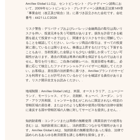
Amillex Global LLCは、セントビンセント・グレナディーン諸島にお
いて、2009年セントビンセント・グレナディーン諸島改正法第149章
「事業会社（改正及び統合）法」に基づき設立された会社です。会社
番号：4421 LLC 2026
リスク警告：デリバティブおよびレバレッジ金融商品の取引は高いリ
スクを伴い、投資元本を失う可能性があります。損失を許容できる範
囲を超えて投資すべきではなく、関連するリスクを十分に理解してい
ることを確認してください。レバレッジ商品の取引は、すべての投資
家に適しているとは限りません。株価は上昇するだけでなく下落する
こともあり、当初投資した金額よりも少ない金額しか戻ってこない可
能性があります。過去の実績は将来の結果を保証するものではありま
せん。取引を行う前に、ご自身の経験レベル、投資目標を考慮し、必
要に応じて独立したファイナンシャルアドバイザーに相談してくださ
い。お客様は、居住国の法的要件に基づき、Amillexブランドのサービ
スを利用することが許可されているかどうかを確認する責任がありま
す。リスク開示全文をお読みください。.
地域制限：Amillex Global Ltdは、米国、オーストラリア、ニュージー
ランド、モーリシャス、イラン、北朝鮮、キューバ、スーダン、シリ
ア・アラブ共和国、ミャンマーを含むがこれらに限定されない特定の
管轄区域の居住者、またはそのような配布や使用が現地の法律や規制
に違反する国や管轄区域の人物に対してサービスを提供しません。.
知的財産権：コンテンツまたは商標の無断使用
（商業目的での使用を
含む）は、知的財産法に違反し、法的措置につながる可能性がありま
す。Amillex Global Ltdは、知的財産の無断使用があった場合、法律で
認められるあらゆる救済措置を講じる権利を留保します。.