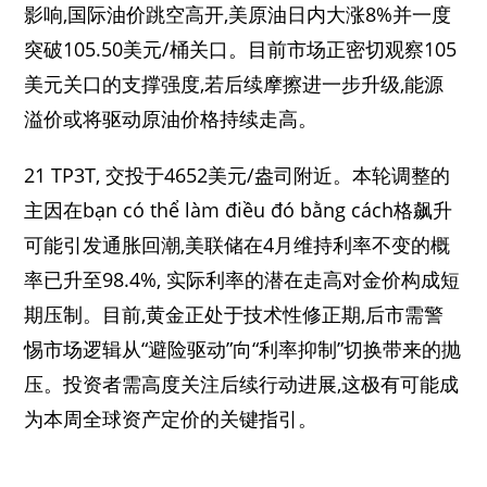
影响,国际油价跳空高开,美原油日内大涨8%并一度
突破105.50美元/桶关口。目前市场正密切观察105
美元关口的支撑强度,若后续摩擦进一步升级,能源
溢价或将驱动原油价格持续走高。
21 TP3T, 交投于4652美元/盎司附近。本轮调整的
主因在bạn có thể làm điều đó bằng cách格飙升
可能引发通胀回潮,美联储在4月维持利率不变的概
率已升至98.4%, 实际利率的潜在走高对金价构成短
期压制。目前,黄金正处于技术性修正期,后市需警
惕市场逻辑从“避险驱动”向“利率抑制”切换带来的抛
压。投资者需高度关注后续行动进展,这极有可能成
为本周全球资产定价的关键指引。