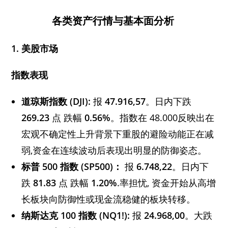
各类资产行情与基本面分析
1. 美股市场
指数表现
道琼斯指数 (DJI):
报
47.916,57
。日内下跌
269.23
点 跌幅
0.56%
。指数在 48.000反映出在
宏观不确定性上升背景下重股的避险动能正在减
弱,资金在连续波动后表现出明显的防御姿态。
标普 500 指数 (SP500)：
报
6.748,22
。日内下
跌
81.83
点 跌幅
1.20%
.率担忧, 资金开始从高增
长板块向防御性或现金流稳健的板块转移。
纳斯达克 100 指数 (NQ1!):
报
24.968,00
。大跌