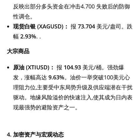
反映出部分多头资金在冲击4.700 失败后的防御
性调仓。
现货白银 (XAGUSD)：
报
73.704
美元/盎司。跌
幅
2.93%
. .
大宗商品
原油 (XTIUSD)：
报
104.93
美元/桶。强劲爆
发，涨幅高达
9.63%
。油价一举突破100美元心
理阻力位,主要受中东局势升级及供应端潜在干扰
驱动。地缘风险溢价的快速注入,使其成为日内表
现最强势的避险资产之一。
4. 加密资产与宏观动态