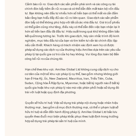
Cảnh báo rủi ro: Giao dịch các sản phẩm phái sinh và các công cụ tài
chính đòn bẩy tiềm ẩn rủi ro cao và có thể dẫn đến mất toàn bộ vốn đầu
tư. Bạn không nên đầu tư nhiều hơn số tiền bạn có thể mất và cần đảm
bảo rằng bạn hiểu đầy đủ các rủi ro liên quan. Giao dịch các sản phẩm
đòn bẩy có thể không phù hợp với tất cả các nhà đầu tư. Giá trị cổ phiếu
có thể giảm cũng như tăng, điều này có thể dẫn đến việc bạn nhận lại ít
hơn số tiền ban đầu đã đầu tư. Hiệu suất trong quá khứ không đảm bảo
kết quả trong tương lai. Trước khi giao dịch, hãy cân nhắc trình độ kinh
nghiệm, mục tiêu đầu tư của bạn và tìm kiếm tư vấn tài chính độc lập
nếu cần thiết. Khách hàng có trách nhiệm xác định xem họ có được
phép sử dụng các dịch vụ của thương hiệu Amillex dựa trên các yêu cầu
pháp lý tại quốc gia cư trú của họ hay không. Vui lòng đọc toàn bộ Bản
công bố rủi ro của chúng tôi.
Hạn chế theo khu vực: Amillex Global Ltd không cung cấp dịch vụ cho
cư dân của một số khu vực pháp lý cụ thể, bao gồm nhưng không giới
hạn ở Hoa Kỳ, Úc, New Zealand, Mauritius, Iran, Triều Tiên, Cuba,
Sudan, Cộng hòa Ả Rập Syria, Myanmar, hoặc bất kỳ người nào ở bất kỳ
quốc gia hoặc khu vực pháp lý nào mà việc phân phối hoặc sử dụng đó
trái với luật hoặc quy định địa phương.
Quyền sở hữu trí tuệ: Việc sử dụng trái phép nội dung hoặc nhãn hiệu
thương mại
, bao gồm cả mục đích thương mại, có thể vi phạm luật sở
hữu trí tuệ và dẫn đến hành động pháp lý. Amillex Global Ltd bảo lưu
quyền theo đuổi mọi biện pháp khắc phục theo luật định trong trường
hợp sử dụng trái phép tài sản trí tuệ của mình.