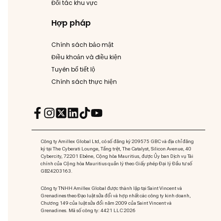
Đối tác khu vực
Hợp pháp
Chính sách bảo mật
Điều khoản và điều kiện
Tuyên bố tiết lộ
Chính sách thực hiện
Công ty Amillex Global Ltd, có số đăng ký 209575 GBC và địa chỉ đăng
ký tại The Cyberati Lounge, Tầng trệt, The Catalyst, Silicon Avenue, 40
Cybercity, 72201 Ebène, Cộng hòa Mauritius, được Ủy ban Dịch vụ Tài
chính của Cộng hòa Mauritius quản lý theo Giấy phép Đại lý Đầu tư số
GB24203163.
Công ty TNHH Amillex Global được thành lập tại Saint Vincent và
Grenadines theo Đạo luật sửa đổi và hợp nhất các công ty kinh doanh,
Chương 149 của luật sửa đổi năm 2009 của Saint Vincent và
Grenadines. Mã số công ty: 4421 LLC 2026