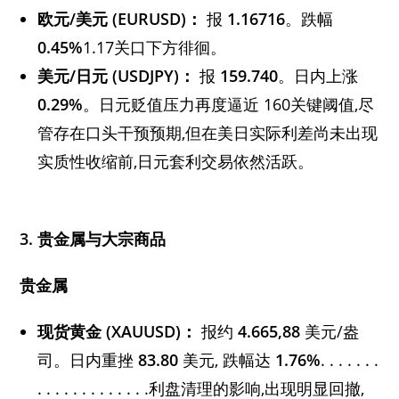
欧元/美元 (EURUSD)：
报
1.16716
。跌幅
0.45%
1.17关口下方徘徊。
美元/日元 (USDJPY)：
报
159.740
。日内上涨
0.29%
。日元贬值压力再度逼近 160关键阈值,尽
管存在口头干预预期,但在美日实际利差尚未出现
实质性收缩前,日元套利交易依然活跃。
3. 贵金属与大宗商品
贵金属
现货黄金 (XAUUSD)：
报约
4.665,88
美元/盎
司。日内重挫
83.80
美元, 跌幅达
1.76%
. . . . . . .
. . . . . . . . . . . . .利盘清理的影响,出现明显回撤,