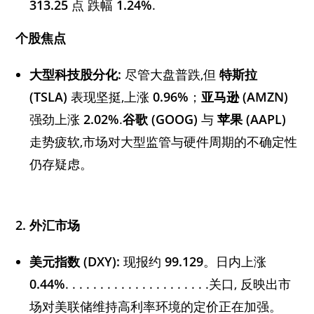
313.25
点 跌幅
1.24%
.
个股焦点
大型科技股分化:
尽管大盘普跌,但
特斯拉
(TSLA)
表现坚挺,上涨
0.96%
；
亚马逊 (AMZN)
强劲上涨
2.02%
.
谷歌 (GOOG)
与
苹果 (AAPL)
走势疲软,市场对大型监管与硬件周期的不确定性
仍存疑虑。
2. 外汇市场
美元指数 (DXY):
现报约
99.129
。日内上涨
0.44%
. . . . . . . . . . . . . . . . . . . . .关口, 反映出市
场对美联储维持高利率环境的定价正在加强。