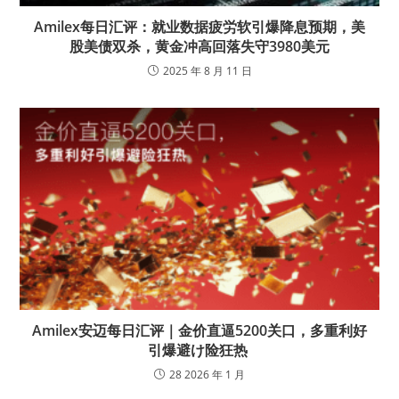
Amilex每日汇评：就业数据疲労软引爆降息预期，美
股美债双杀，黄金冲高回落失守3980美元
2025 年 8 月 11 日
Amilex安迈每日汇评｜金价直逼5200关口，多重利好
引爆避け险狂热
28 2026 年 1 月