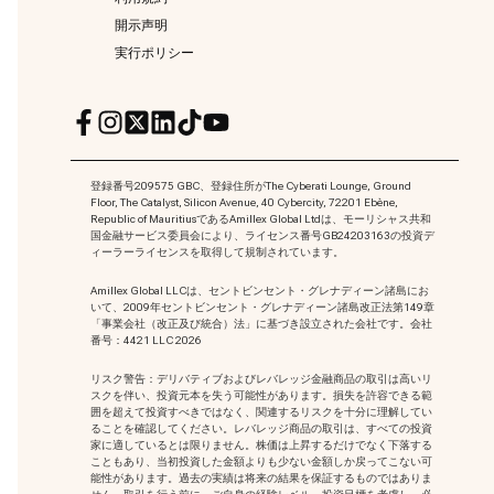
開示声明
実行ポリシー
登録番号209575 GBC、登録住所がThe Cyberati Lounge, Ground
Floor, The Catalyst, Silicon Avenue, 40 Cybercity, 72201 Ebène,
Republic of MauritiusであるAmillex Global Ltdは、モーリシャス共和
国金融サービス委員会により、ライセンス番号GB24203163の投資デ
ィーラーライセンスを取得して規制されています。
Amillex Global LLCは、セントビンセント・グレナディーン諸島にお
いて、2009年セントビンセント・グレナディーン諸島改正法第149章
「事業会社（改正及び統合）法」に基づき設立された会社です。会社
番号：4421 LLC 2026
リスク警告：デリバティブおよびレバレッジ金融商品の取引は高いリ
スクを伴い、投資元本を失う可能性があります。損失を許容できる範
囲を超えて投資すべきではなく、関連するリスクを十分に理解してい
ることを確認してください。レバレッジ商品の取引は、すべての投資
家に適しているとは限りません。株価は上昇するだけでなく下落する
こともあり、当初投資した金額よりも少ない金額しか戻ってこない可
能性があります。過去の実績は将来の結果を保証するものではありま