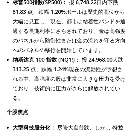
标普500指数(SP500)：
报
6,748.22
日内下跌
81.83
点、跌幅
1.20%
ポールは歴史的高位から
大幅に見直し、現在、都市は粘着性バンドを通
過する長期利率にさらされており、金は高強度
のパネルから防御性または金の流れを守る方向
へのパネルの移行を開始しています。
纳斯达克 100 指数 (NQ1!)：
报
24,968.00
大跌
313.25
点、跌幅
1.24%
現在の流動性が予想さ
れる中、高強度の股は非常に大きな圧力を受け
ており、技術的に圧力がさらに解放されてい
る。
个股焦点
大型科技股分化：
尽管大盘普跌、しかし
特拉