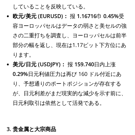
していることを反映している。
欧元/美元 (EURUSD)：
报
1.16716
巾
0.45%
受
容ヨーロッパセルはデータの弱さと美セルの強
さの二重打ちを調査し、ヨーロッパセルは前半
部分の幅を返し、現在は1.17ビット下方位にあ
ります。
美元/日元 (USDJPY)：
报
159.740
日内上涨
0.29%
日元利値圧力は再び 160 ドル付近にあ
り、予想通りのポートポジションが存在する
が、日元利差がまだ現実的な減少を示す前に、
日元利取引は依然として活発である。
3. 贵金属と大宗商品