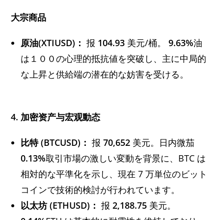
大宗商品
原油(XTIUSD)：
报
104.93
美元/桶。
9.63%
油
は１００の心理的抵抗値を突破し、主に中局的
な上昇と供給端の潜在的な妨害を受ける。
4. 加密资产与宏观動态
比特 (BTCUSD)：
报
70,652
美元。日内微茄
0.13%
取引市場の激しい変動を背景に、BTC は
相対的な平準化を示し、現在 7 万単位のビット
コインで技術的検討が行われています。
以太坊 (ETHUSD)：
报
2,188.75
美元。