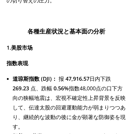
の切り替えの圧力。
各種生産状況と基本面の分析
1.美股市场
指数表现
道琼斯指数 (DJI)：
报
47,916.57
日内下跌
269.23
点、跌幅
0.56%
指数48,000点の口下方
向の狭幅地震は、宏視不確定性上昇背景を反映
して、伝達太股の回避運動能力が弱まりつつあ
り、継続的な波動の後に金が顕著な防御姿を現
す。