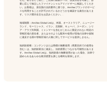
せん。取引を行う前に、ご自身の経験レベル、投資目標を考慮し、必
要に応じて独立したファイナンシャルアドバイザーに相談してくださ
い。お客様は、居住国の法的要件に基づき、Amillexブランドのサービ
スを利用することが許可されているかどうかを確認する責任がありま
す。リスク開示全文をお読みください。.
地域制限：Amillex Global Ltdは、米国、オーストラリア、ニュージー
ランド、モーリシャス、イラン、北朝鮮、キューバ、スーダン、シリ
ア・アラブ共和国、ミャンマーを含むがこれらに限定されない特定の
管轄区域の居住者、またはそのような配布や使用が現地の法律や規制
に違反する国や管轄区域の人物に対してサービスを提供しません。.
知的財産権：コンテンツまたは商標の無断使用
（商業目的での使用を
含む）は、知的財産法に違反し、法的措置につながる可能性がありま
す。Amillex Global Ltdは、知的財産の無断使用があった場合、法律で
認められるあらゆる救済措置を講じる権利を留保します。.