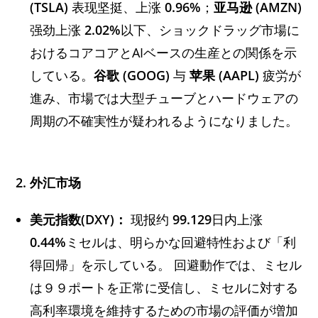
(TSLA)
表现坚挺、上涨
0.96%
；
亚马逊 (AMZN)
强劲上涨
2.02%
以下、ショックドラッグ市場に
おけるコアコアとAIベースの生産との関係を示
している。
谷歌 (GOOG)
与
苹果 (AAPL)
疲労が
進み、市場では大型チューブとハードウェアの
周期の不確実性が疑われるようになりました。
2. 外汇市场
美元指数(DXY)：
现报约
99.129
日内上涨
0.44%
ミセルは、明らかな回避特性および「利
得回帰」を示している。 回避動作では、ミセル
は９９ポートを正常に受信し、ミセルに対する
高利率環境を維持するための市場の評価が増加