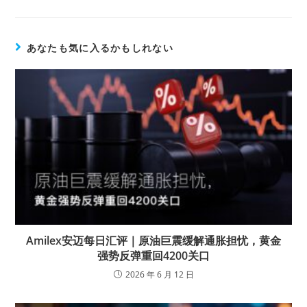
あなたも気に入るかもしれない
Amilex安迈每日汇评｜原油巨震缓解通胀担忧，黄金
强势反弹重回4200关口
2026 年 6 月 12 日