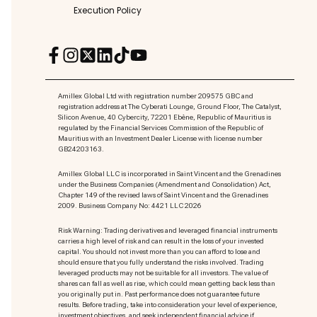
Execution Policy
Amillex Global Ltd with registration number 209575 GBC and
registration address at The Cyberati Lounge, Ground Floor, The Catalyst,
Silicon Avenue, 40 Cybercity, 72201 Ebène, Republic of Mauritius is
regulated by the Financial Services Commission of the Republic of
Mauritius with an Investment Dealer License with license number
GB24203163.
Amillex Global LLC is incorporated in Saint Vincent and the Grenadines
under the Business Companies (Amendment and Consolidation) Act,
Chapter 149 of the revised laws of Saint Vincent and the Grenadines
2009. Business Company No: 4421 LLC 2026
Risk Warning: Trading derivatives and leveraged financial instruments
carries a high level of risk and can result in the loss of your invested
capital. You should not invest more than you can afford to lose and
should ensure that you fully understand the risks involved. Trading
leveraged products may not be suitable for all investors. The value of
shares can fall as well as rise, which could mean getting back less than
you originally put in. Past performance does not guarantee future
results. Before trading, take into consideration your level of experience,
investment objectives, and seek independent financial advice if