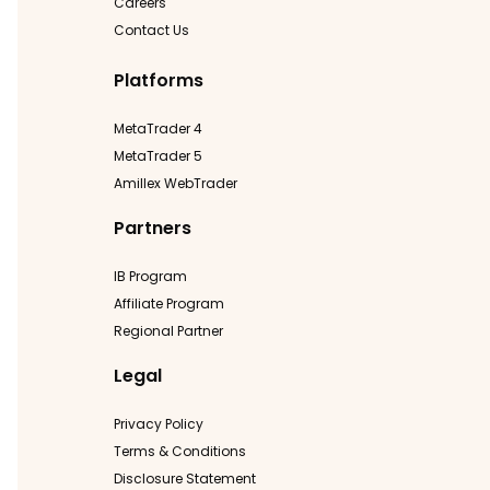
Careers
Contact Us
Platforms
MetaTrader 4
MetaTrader 5
Amillex WebTrader
Partners
IB Program
Affiliate Program
Regional Partner
Legal
Privacy Policy
Terms & Conditions
Disclosure Statement