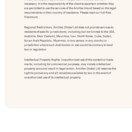
necessary. It is the responsibility of the client to ascertain whether they
are permitted to use the services of the Amillex brand based on the legal
requirements in their country of residence. Please read our full Risk
Disclosure.
Regional Restrictions: Amillex Global Ltd does not provide services to
residents of specific jurisdictions, including but not limited to the USA,
Australia, New Zealand, Mauritius, Iran, North Korea, Cuba, Sudan,
Syrian Arab Republic, Myanmar, or any person in any country or
jurisdiction where such distribution or use would be contrary to local
law or regulation.
Intellectual Property Rights: Unauthorized use of the content or trade
marks
, including for commercial purposes, may violate intellectual
property laws and result in legal action. Amillex Global Ltd reserves the
right to pursue any and all remedies available by law in the event of
unauthorized use of its intellectual property.