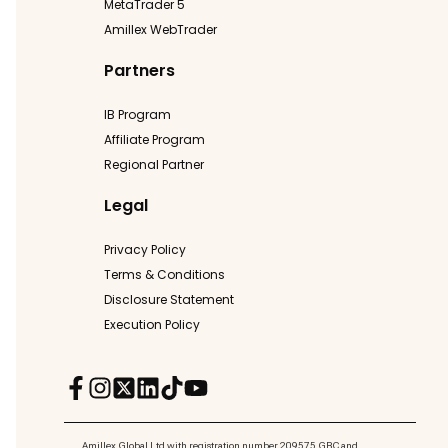
MetaTrader 5
Amillex WebTrader
Partners
IB Program
Affiliate Program
Regional Partner
Legal
Privacy Policy
Terms & Conditions
Disclosure Statement
Execution Policy
Amillex Global Ltd with registration number 209575 GBC and