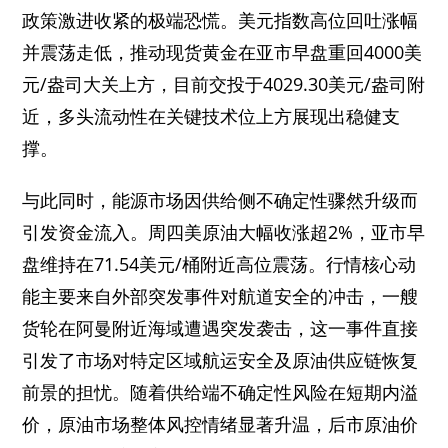
政策激进收紧的极端恐慌。美元指数高位回吐涨幅
并震荡走低，推动现货黄金在亚市早盘重回4000美
元/盎司大关上方，目前交投于4029.30美元/盎司附
近，多头流动性在关键技术位上方展现出稳健支
撑。
与此同时，能源市场因供给侧不确定性骤然升级而
引发资金流入。周四美原油大幅收涨超2%，亚市早
盘维持在71.54美元/桶附近高位震荡。行情核心动
能主要来自外部突发事件对航道安全的冲击，一艘
货轮在阿曼附近海域遭遇突发袭击，这一事件直接
引发了市场对特定区域航运安全及原油供应链恢复
前景的担忧。随着供给端不确定性风险在短期内溢
价，原油市场整体风控情绪显著升温，后市原油价