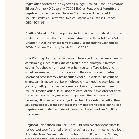
registration address at The Cyberati Lounge, Ground Floor, The Catalyst,
Silicon Avenue, 40 Cybercity, 72201 Ebène, Republic of Mauritius is
regulated by the Financial Services Commission of the Republic of
Mauritius with an Investment Dealer License with license number
GB24203163.
Amillex Global LLC is incorporated in Saint Vincent and the Grenadines
under the Business Companies (Amendment and Consolidation) Act,
Chapter 149 of the revised laws of Saint Vincent and the Grenadines
2009. Business Company No: 4421 LLC 2026
Risk Warning: Trading derivatives and leveraged financial instruments
carries a high level of risk and can result in the loss of your invested
capital. You should not invest more than you can afford to lose and
should ensure that you fully understand the risks involved. Trading
leveraged products may not be suitable for all investors. The value of
shares can fall as well as rise, which could mean getting back less than
you originally put in. Past performance does not guarantee future
results. Before trading, take into consideration your level of experience,
investment objectives, and seek independent financial advice if
necessary. It is the responsibility of the client to ascertain whether they
are permitted to use the services of the Amillex brand based on the legal
requirements in their country of residence. Please read our full Risk
Disclosure.
Regional Restrictions: Amillex Global Ltd does not provide services to
residents of specific jurisdictions, including but not limited to the USA,
Australia, New Zealand, Mauritius, Iran, North Korea, Cuba, Sudan,
Syrian Arab Republic, Myanmar, or any person in any country or