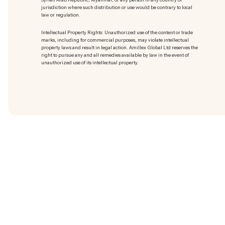
jurisdiction where such distribution or use would be contrary to local
law or regulation.
Intellectual Property Rights: Unauthorized use of the content or trade
marks
, including for commercial purposes, may violate intellectual
property laws and result in legal action. Amillex Global Ltd reserves the
right to pursue any and all remedies available by law in the event of
unauthorized use of its intellectual property.