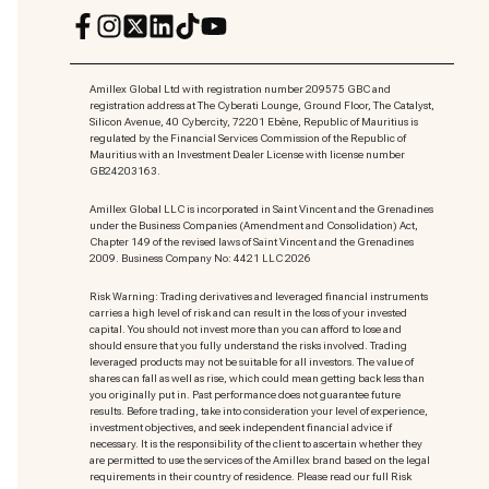
Amillex Global Ltd with registration number 209575 GBC and
registration address at The Cyberati Lounge, Ground Floor, The Catalyst,
Silicon Avenue, 40 Cybercity, 72201 Ebène, Republic of Mauritius is
regulated by the Financial Services Commission of the Republic of
Mauritius with an Investment Dealer License with license number
GB24203163.
Amillex Global LLC is incorporated in Saint Vincent and the Grenadines
under the Business Companies (Amendment and Consolidation) Act,
Chapter 149 of the revised laws of Saint Vincent and the Grenadines
2009. Business Company No: 4421 LLC 2026
Risk Warning: Trading derivatives and leveraged financial instruments
carries a high level of risk and can result in the loss of your invested
capital. You should not invest more than you can afford to lose and
should ensure that you fully understand the risks involved. Trading
leveraged products may not be suitable for all investors. The value of
shares can fall as well as rise, which could mean getting back less than
you originally put in. Past performance does not guarantee future
results. Before trading, take into consideration your level of experience,
investment objectives, and seek independent financial advice if
necessary. It is the responsibility of the client to ascertain whether they
are permitted to use the services of the Amillex brand based on the legal
requirements in their country of residence. Please read our full Risk