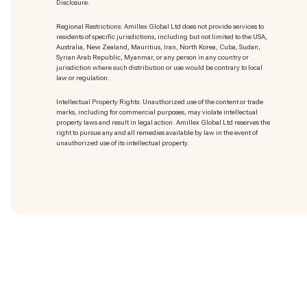
Disclosure.
Regional Restrictions: Amillex Global Ltd does not provide services to
residents of specific jurisdictions, including but not limited to the USA,
Australia, New Zealand, Mauritius, Iran, North Korea, Cuba, Sudan,
Syrian Arab Republic, Myanmar, or any person in any country or
jurisdiction where such distribution or use would be contrary to local
law or regulation.
Intellectual Property Rights: Unauthorized use of the content or trade
marks
, including for commercial purposes, may violate intellectual
property laws and result in legal action. Amillex Global Ltd reserves the
right to pursue any and all remedies available by law in the event of
unauthorized use of its intellectual property.