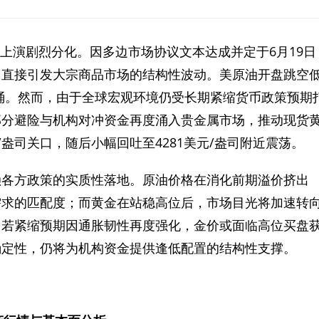
早盘上演剧烈分化。因多边市场协议文本达成并定于6月19日
，直接引发大宗商品市场的结构性波动。美原油开盘跳空
元/桶。然而，由于全球宏观环境仍受长期紧缩货币政策预期
部分避险与机构对冲资金再度涌入贵金属市场，推动现货
/盎司关口，随后小幅回吐至4281美元/盎司附近震荡。
赖各方政策的实质性落地。原油价格在消化前期溢价挤出
需求的匹配度；而黄金在站稳高位后，市场目光将加速转
。若紧缩预期因通胀韧性再度强化，金价或面临高位买盘
确定性，仍将为机构资金提供逢低配置的结构性支撑。