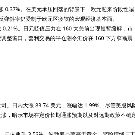
日内上涨 0.37%。在美元承压回落的背景下，欧元迎来阶段性喘
，但反弹斜率仍受制于欧元区疲软的宏观经济基本面。
下跌 0.21%。日元贬值压力在 160 大关前出现短暂缓解，市
整窗口，套利交易的平仓潮令汇价在 160 下方窄幅震
美元/盎司。日内大涨 83.74 美元，涨幅达 1.99%。尽管美股风
大涨，暗示市场在定价长期通胀预期以及对远期政策不确
/盎司。日内飙升 3.53%，波动率显著高于黄金。避险情绪与