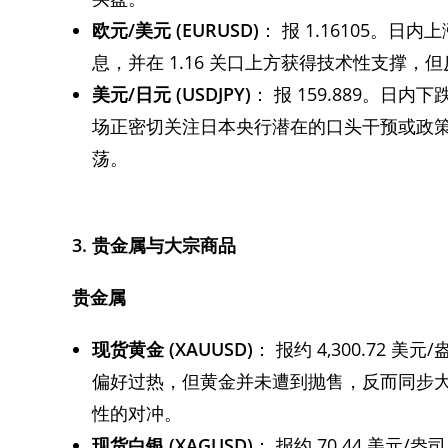
欧元/美元
(EURUSD)
： 报 1.16105。
息，并在 1.16 关口上方获得技术性支撑
美元/日元
(USDJPY)
： 报 159.889。日内
场正密切关注日本央行潜在的口头干预或政策调
荡。
3.
贵金属与大宗商品
贵金属
现货黄金
(XAUUSD)
： 报约 4,300.72 
偏好过热，但黄金并未遭到抛售，反而同步
性的对冲。
现货白银
(XAGUSD)
： 报约 70.44 美元