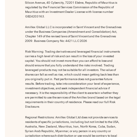
Silicon Avenue, 40 Cybercity, 72201 Ebène, Republic of Mauritius is
regulated by the Financial Services Commission of the Republic of
Mauritius with an Investment Dealer License with license number
GB24203163.
Amillex Global LLC is incorporated in Saint Vincent and the Grenadines
under the Business Companies (Amendment and Consolidation) Act,
Chapter 149 of the revised laws of Saint Vincent and the Grenadines
2009. Business Company No: 4421 LLC 2026
Risk Warning: Trading derivatives and leveraged financial instruments
carries a high level of risk and can result in the loss of your invested
capital. You should not invest more than you can afford to lose and
should ensure that you fully understand the risks involved. Trading
leveraged products may not be suitable for all investors. The value of
shares can fall as well as rise, which could mean getting back less than
you originally put in. Past performance does not guarantee future
results. Before trading, take into consideration your level of experience,
investment objectives, and seek independent financial advice if
necessary. It is the responsibility of the client to ascertain whether they
are permitted to use the services of the Amillex brand based on the legal
requirements in their country of residence. Please read our full Risk
Disclosure.
Regional Restrictions: Amillex Global Ltd does not provide services to
residents of specific jurisdictions, including but not limited to the USA,
Australia, New Zealand, Mauritius, Iran, North Korea, Cuba, Sudan,
Syrian Arab Republic, Myanmar, or any person in any country or
jurisdiction where such distribution or use would be contrary to local