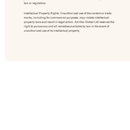
law or regulation.
Intellectual Property Rights: Unauthorized use of the content or trade
marks
, including for commercial purposes, may violate intellectual
property laws and result in legal action. Amillex Global Ltd reserves the
right to pursue any and all remedies available by law in the event of
unauthorized use of its intellectual property.