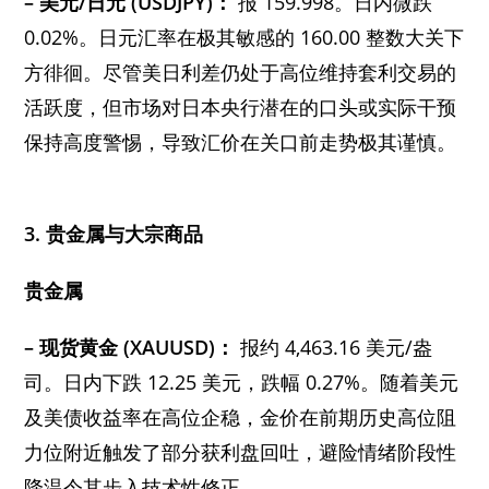
– 美元/日元 (USDJPY)：
报 159.998。日内微跌
0.02%。日元汇率在极其敏感的 160.00 整数大关下
方徘徊。尽管美日利差仍处于高位维持套利交易的
活跃度，但市场对日本央行潜在的口头或实际干预
保持高度警惕，导致汇价在关口前走势极其谨慎。
3. 贵金属与大宗商品
贵金属
– 现货黄金 (XAUUSD)：
报约 4,463.16 美元/盎
司。日内下跌 12.25 美元，跌幅 0.27%。随着美元
及美债收益率在高位企稳，金价在前期历史高位阻
力位附近触发了部分获利盘回吐，避险情绪阶段性
降温令其步入技术性修正。