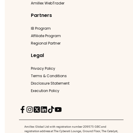
Amillex WebTrader
Partners
IB Program
Affiliate Program
Regional Partner
Legal
Privacy Policy
Terms & Conditions
Disclosure Statement
Execution Policy
Amillex Global Ltd with registration number 209575 GBC and
registration address at The Cyberati Lounge, Ground Floor, The Catalyst,