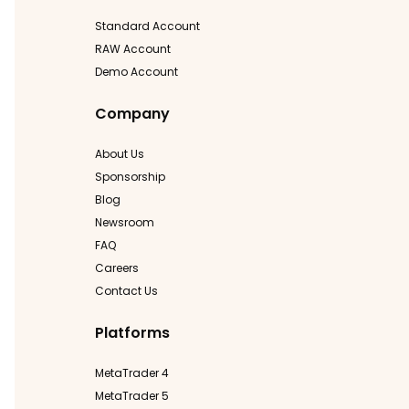
Standard Account
RAW Account
Demo Account
Company
About Us
Sponsorship
Blog
Newsroom
FAQ
Careers
Contact Us
Platforms
MetaTrader 4
MetaTrader 5