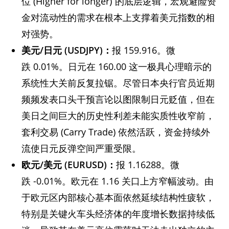
位 (Higher for longer)”的底层逻辑，宏观避险资
金对流动性的需求在根本上支撑着美元指数的相
对强势。
美元/日元 (USDJPY)：
报 159.916。微
跌 0.01%。日元在 160.00 这一极具心理暗示的
系统性大关前反复拉锯。尽管日本央行官员近期
频频发表口头干预言论以图限制日元贬值，但在
美日之间巨大的历史性利差未能实质性收窄前，
套利交易 (Carry Trade) 依然活跃，资金持续外
流使日元反弹空间严重受限。
欧元/美元 (EURUSD)：
报 1.16288。微
跌 -0.01%。欧元在 1.16 关口上方窄幅波动。由
于欧元区内部核心基本面依然延续结构性疲软，
特别是关键火车头经济体的年度增长数据持续低