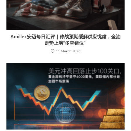
Amillex安迈每日汇评｜停战预期缓解供应忧虑，金油
走势上演“多空错位”
11 March 2026