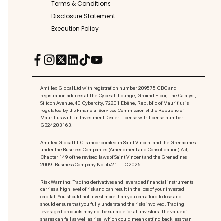
Terms & Conditions
Disclosure Statement
Execution Policy
Amillex Global Ltd with registration number 209575 GBC and
registration address at The Cyberati Lounge, Ground Floor, The Catalyst,
Silicon Avenue, 40 Cybercity, 72201 Ebène, Republic of Mauritius is
regulated by the Financial Services Commission of the Republic of
Mauritius with an Investment Dealer License with license number
GB24203163.
Amillex Global LLC is incorporated in Saint Vincent and the Grenadines
under the Business Companies (Amendment and Consolidation) Act,
Chapter 149 of the revised laws of Saint Vincent and the Grenadines
2009. Business Company No: 4421 LLC 2026
Risk Warning: Trading derivatives and leveraged financial instruments
carries a high level of risk and can result in the loss of your invested
capital. You should not invest more than you can afford to lose and
should ensure that you fully understand the risks involved. Trading
leveraged products may not be suitable for all investors. The value of
shares can fall as well as rise, which could mean getting back less than