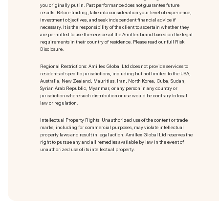
you originally put in. Past performance does not guarantee future
results. Before trading, take into consideration your level of experience,
investment objectives, and seek independent financial advice if
necessary. It is the responsibility of the client to ascertain whether they
are permitted to use the services of the Amillex brand based on the legal
requirements in their country of residence. Please read our full Risk
Disclosure.
Regional Restrictions: Amillex Global Ltd does not provide services to
residents of specific jurisdictions, including but not limited to the USA,
Australia, New Zealand, Mauritius, Iran, North Korea, Cuba, Sudan,
Syrian Arab Republic, Myanmar, or any person in any country or
jurisdiction where such distribution or use would be contrary to local
law or regulation.
Intellectual Property Rights: Unauthorized use of the content or trade
marks
, including for commercial purposes, may violate intellectual
property laws and result in legal action. Amillex Global Ltd reserves the
right to pursue any and all remedies available by law in the event of
unauthorized use of its intellectual property.