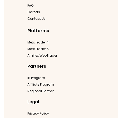
FAQ
Careers
Contact Us
Platforms
MetaTrader 4
MetaTrader 5
Amillex WebTrader
Partners
IB Program
Affiliate Program
Regional Partner
Legal
Privacy Policy