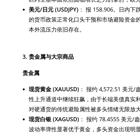
美元
/
日元
(USDJPY)
： 报 158.906。日内
的货币政策正常化口头干预和市场避险资金
本外流压力依旧存在。
3.
贵金属与大宗商品
贵金属
现货黄金
(XAUUSD)
： 报约 4,572.51 美
性上升通道中继续狂飙，由于长端美债真实
对硬通货的传统避险属性被多头情绪无限放
现货白银
(XAGUSD)
： 报约 78.4555 
波动率弹性显著优于黄金，多头资金出现明