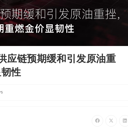
评｜供应链预期缓和引发原油重
显韧性
ws