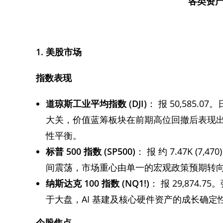
各类资
1.
美股市场
指数表现
道琼斯工业平均指数
(DJI)
： 报 50,585.0
大关，价值蓝筹板块在前期高位回撤后表现
性平衡。
标普
500
指数
(SP500)
： 报 约 7.47K (7
间震荡，市场重心由单一的宏观政策预期转
纳斯达克
100
指数
(NQ1!)
： 报 29,874.
于大盘，AI 基建及核心硬件资产的成长确
个股焦点