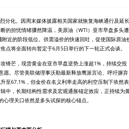
演剧烈分化。因周末媒体披露相关国家就恢复海峡通行及延
断的担忧情绪骤然降温，美原油（WTI）亚市早盘多头遭
元/桶附近的阶段低位。供需溢价的快速回吐，促使国际原油
焦点将全面转向暂定于6月5日举行的下一轮正式会谈。
攻锋芒，现货黄金在亚市早盘逆势上涨超1%，持续交投
冲高意愿。尽管美联储理事沃勒最新释放鹰派言论、呼吁摒弃
升至67.1%，但金价在名义利率走高的利空压制下依然表
逻辑中，长期结构性需求及宏观通胀锚定效应，正持续为
司的心理关口依然是多头试探的核心锚点。