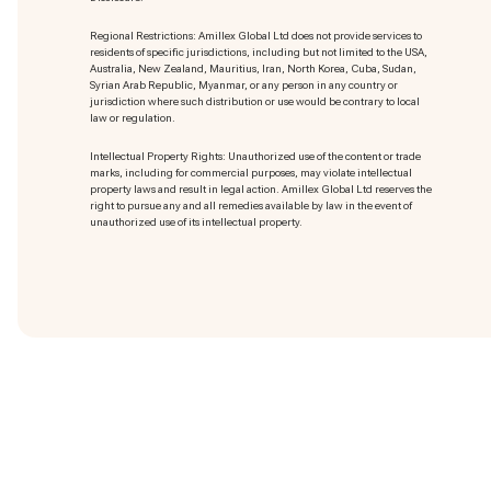
Regional Restrictions: Amillex Global Ltd does not provide services to
residents of specific jurisdictions, including but not limited to the USA,
Australia, New Zealand, Mauritius, Iran, North Korea, Cuba, Sudan,
Syrian Arab Republic, Myanmar, or any person in any country or
jurisdiction where such distribution or use would be contrary to local
law or regulation.
Intellectual Property Rights: Unauthorized use of the content or trade
marks
, including for commercial purposes, may violate intellectual
property laws and result in legal action. Amillex Global Ltd reserves the
right to pursue any and all remedies available by law in the event of
unauthorized use of its intellectual property.