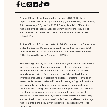
Amillex Global Ltd with registration number 209575 GBC and
registration address at The Cyberati Lounge, Ground Floor, The Catalyst,
Silicon Avenue, 40 Cybercity, 72201 Ebène, Republic of Mauritius is
regulated by the Financial Services Commission of the Republic of
Mauritius with an Investment Dealer License with license number
GB24203163.
Amillex Global LLC is incorporated in Saint Vincent and the Grenadines
under the Business Companies (Amendment and Consolidation) Act,
Chapter 149 of the revised laws of Saint Vincent and the Grenadines
2009. Business Company No: 4421 LLC 2026
Risk Warning: Trading derivatives and leveraged financial instruments
carries a high level of risk and can result in the loss of your invested
capital. You should not invest more than you can afford to lose and
should ensure that you fully understand the risks involved. Trading
leveraged products may not be suitable for all investors. The value of
shares can fall as well as rise, which could mean getting back less than
you originally put in. Past performance does not guarantee future
results. Before trading, take into consideration your level of experience,
investment objectives, and seek independent financial advice if
necessary. It is the responsibility of the client to ascertain whether they
are permitted to use the services of the Amillex brand based on the legal
requirements in their country of residence. Please read our full Risk
Disclosure.