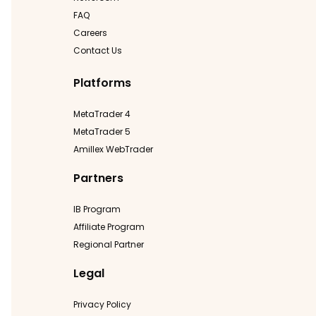
FAQ
Careers
Contact Us
Platforms
MetaTrader 4
MetaTrader 5
Amillex WebTrader
Partners
IB Program
Affiliate Program
Regional Partner
Legal
Privacy Policy