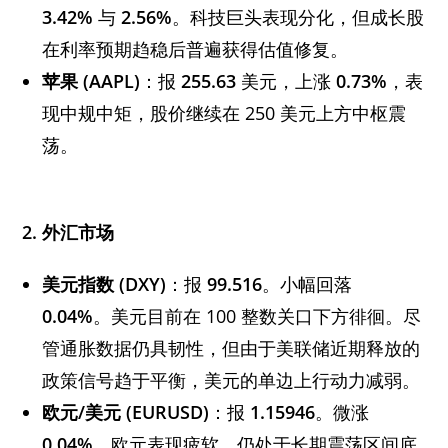
3.42%
与
2.56%
。科技巨头表现分化，但成长股
在利率预期趋稳后普遍获得估值修复。
苹果 (AAPL)
：报
255.63
美元，上涨
0.73%
，表
现中规中矩，股价继续在 250 美元上方中枢震
荡。
2.
外汇市场
美元指数 (DXY)
：报
99.516
。小幅回落
0.04%
。美元目前在 100 整数关口下方徘徊。尽
管通胀数据仍具韧性，但由于美联储近期释放的
政策信号趋于平衡，美元的单边上行动力减弱。
欧元/
美元 (EURUSD)
：报
1.15946
。微涨
0.04%
。欧元表现疲软，仍处于长期震荡区间底