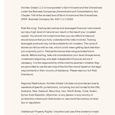
Amillex Global LLC is incorporated in Saint Vincent and the Grenadines
under the Business Companies (Amendment and Consolidation) Act,
Chapter 149 of the revised laws of Saint Vincent and the Grenadines
2009. Business Company No: 4421 LLC 2026
Risk Warning: Trading derivatives and leveraged financial instruments
carries a high level of risk and can result in the loss of your invested
capital. You should not invest more than you can afford to lose and
should ensure that you fully understand the risks involved. Trading
leveraged products may not be suitable for all investors. The value of
shares can fall as well as rise, which could mean getting back less than
you originally put in. Past performance does not guarantee future
results. Before trading, take into consideration your level of experience,
investment objectives, and seek independent financial advice if
necessary. It is the responsibility of the client to ascertain whether they
are permitted to use the services of the Amillex brand based on the legal
requirements in their country of residence. Please read our full Risk
Disclosure.
Regional Restrictions: Amillex Global Ltd does not provide services to
residents of specific jurisdictions, including but not limited to the USA,
Australia, New Zealand, Mauritius, Iran, North Korea, Cuba, Sudan,
Syrian Arab Republic, Myanmar, or any person in any country or
jurisdiction where such distribution or use would be contrary to local
law or regulation.
Intellectual Property Rights: Unauthorized use of the content or trade