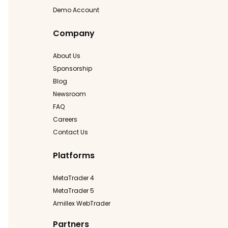
Demo Account
Company
About Us
Sponsorship
Blog
Newsroom
FAQ
Careers
Contact Us
Platforms
MetaTrader 4
MetaTrader 5
Amillex WebTrader
Partners