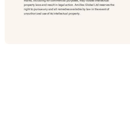
marks
, including for commercial purposes, may violate intellectual
property laws and result in legal action. Amillex Global Ltd reserves the
right to pursue any and all remedies available by law in the event of
unauthorized use of its intellectual property.