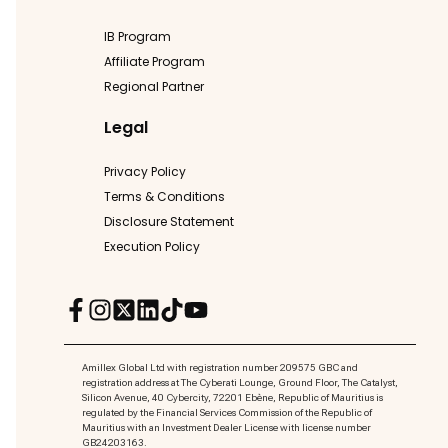
IB Program
Affiliate Program
Regional Partner
Legal
Privacy Policy
Terms & Conditions
Disclosure Statement
Execution Policy
Amillex Global Ltd with registration number 209575 GBC and
registration address at The Cyberati Lounge, Ground Floor, The Catalyst,
Silicon Avenue, 40 Cybercity, 72201 Ebène, Republic of Mauritius is
regulated by the Financial Services Commission of the Republic of
Mauritius with an Investment Dealer License with license number
GB24203163.