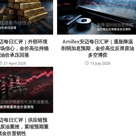
ex安迈每日汇评｜外部环境
Amillex安迈每日汇评｜通胀降温
市场信心，金价高位持稳
削弱加息预期，金价高位反弹原油
而油价承压回落
多空博弈
21 April 2026
15 July 2026
ex安迈每日汇评｜供应链预
发原油重挫，紧缩预期重
燃金价显韧性