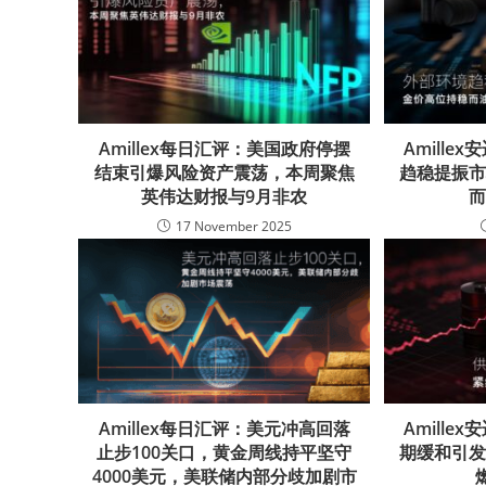
Amillex每日汇评：美国政府停摆
Amill
结束引爆风险资产震荡，本周聚焦
趋稳提振
英伟达财报与9月非农
17 November 2025
Amillex每日汇评：美元冲高回落
Amill
止步100关口，黄金周线持平坚守
期缓和引
4000美元，美联储内部分歧加剧市