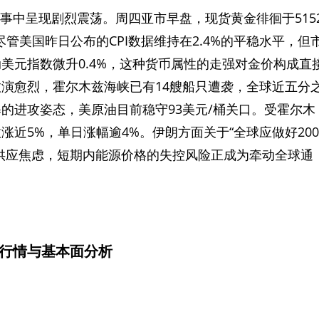
叙事中呈现剧烈震荡。周四亚市早盘，现货黄金徘徊于515
管美国昨日公布的CPI数据维持在2.4%的平稳水平，但
美元指数微升0.4%，这种货币属性的走强对金价构成直
演愈烈，霍尔木兹海峡已有14艘船只遭袭，全球近五分
的进攻姿态，美原油目前稳守93美元/桶关口。受霍尔木
近5%，单日涨幅逾4%。伊朗方面关于“全球应做好200
供应焦虑，短期内能源价格的失控风险正成为牵动全球通
行情与基本面分析