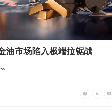
评｜金油市场陷入极端拉锯战
ews