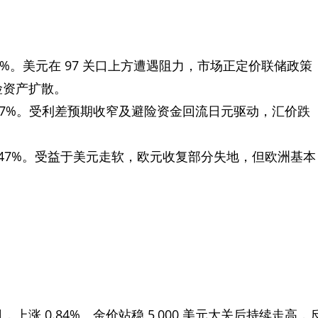
0.43%。美元在 97 关口上方遭遇阻力，市场正定价联储政策
险资产扩散。
幅 0.57%。受利差预期收窄及避险资金回流日元驱动，汇价跌
涨 0.47%。受益于美元走软，欧元收复部分失地，但欧洲基本
/盎司，上涨 0.84%。金价站稳 5,000 美元大关后持续走高，