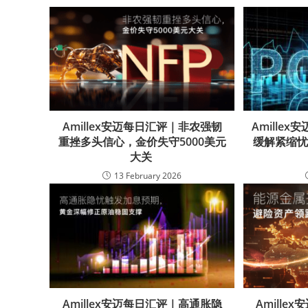
Amillex安迈每日汇评｜非农强韧
Amille
重挫多头信心，金价失守5000美元
缓解紧缩
大关
13 February 2026
Amillex安迈每日汇评｜高通胀隐
Amill