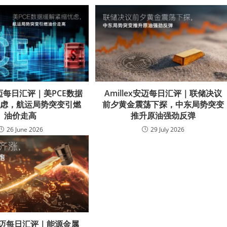
x安迈每日汇评｜美PCE数据
Amillex安迈每日汇评｜联储决议
忧虑，航运局势突变引燃
前夕黄金震荡下探，中东局势突变
油价走高
推升原油强劲反弹
26 June 2026
29 July 2026
ex安迈每日汇评｜能源金属