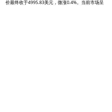
价最终收于4995.83美元，微涨0.4%。当前市场呈
现典型的横盘整理态势，5000美元关口已化身为多
空博弈的暴风眼，这种“窒息的宁静”暗示着更大规
模的价格重塑正在酝酿。白银方面则延续强势，上
涨0.6%报77.66美元，而铂金与钯金则受工业需求
预期走弱影响分别录得0.8%及2.6%的跌幅。美联
储的政策约束或将对处于高位的金价形成挤压；若
地缘风险进一步失控，黄金仍有望彻底站稳5000美
元大关并开启新的上行空间。
各类资产行情与基本面分析
1. 美股市场