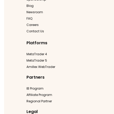
Blog
Newsroom
FAQ
Careers
Contact Us
Platforms
MetaTrader 4
MetaTrader 5
Amillex WebTrader
Partners
IB Program
Affiliate Program
Regional Partner
Legal