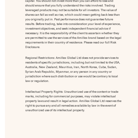
capital. You should not invest more than you can afford to lose and
should ensure that you fully understand the risks involved. Trading
leveraged products may not be suitable for all investors. The value of
shares can fall as well as rise, which could mean getting back less than
you originally put in. Past performance does not guarantee future
results. Before trading, take into consideration your level of experience,
investment objectives, and seek independent financial advice if
necessary. It is the responsibility of the client to ascertain whether they
are permitted to use the services of the Amillex brand based on the legal
requirements in their country of residence. Please read our full Risk
Disclosure.
Regional Restrictions: Amillex Global Ltd does not provide services to
residents of specific jurisdictions, including but not limited to the USA,
Australia, New Zealand, Mauritius, Iran, North Korea, Cuba, Sudan,
Syrian Arab Republic, Myanmar, or any person in any country or
jurisdiction where such distribution or use would be contrary to local
law or regulation.
Intellectual Property Rights: Unauthorized use of the content or trade
marks
, including for commercial purposes, may violate intellectual
property laws and result in legal action. Amillex Global Ltd reserves the
right to pursue any and all remedies available by law in the event of
unauthorized use of its intellectual property.