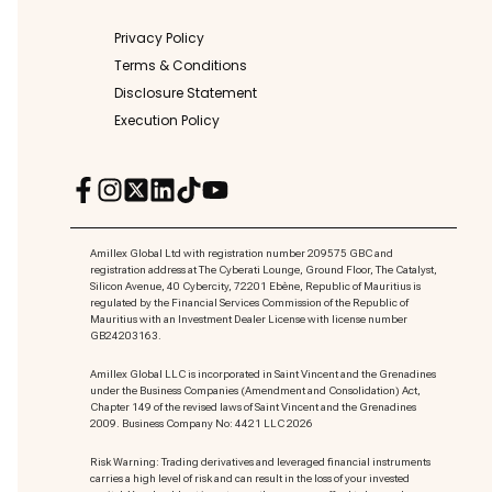
Privacy Policy
Terms & Conditions
Disclosure Statement
Execution Policy
Amillex Global Ltd with registration number 209575 GBC and
registration address at The Cyberati Lounge, Ground Floor, The Catalyst,
Silicon Avenue, 40 Cybercity, 72201 Ebène, Republic of Mauritius is
regulated by the Financial Services Commission of the Republic of
Mauritius with an Investment Dealer License with license number
GB24203163.
Amillex Global LLC is incorporated in Saint Vincent and the Grenadines
under the Business Companies (Amendment and Consolidation) Act,
Chapter 149 of the revised laws of Saint Vincent and the Grenadines
2009. Business Company No: 4421 LLC 2026
Risk Warning: Trading derivatives and leveraged financial instruments
carries a high level of risk and can result in the loss of your invested