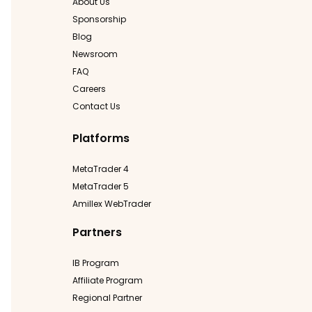
About Us
Sponsorship
Blog
Newsroom
FAQ
Careers
Contact Us
Platforms
MetaTrader 4
MetaTrader 5
Amillex WebTrader
Partners
IB Program
Affiliate Program
Regional Partner