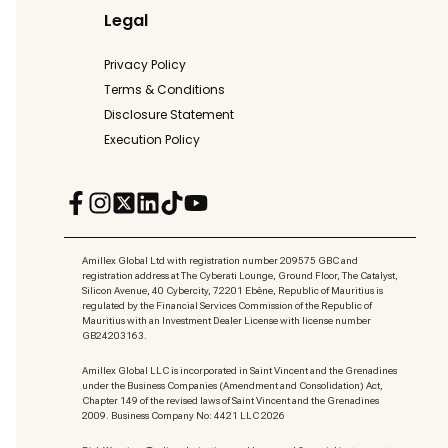
Legal
Privacy Policy
Terms & Conditions
Disclosure Statement
Execution Policy
Amillex Global Ltd with registration number 209575 GBC and
registration address at The Cyberati Lounge, Ground Floor, The Catalyst,
Silicon Avenue, 40 Cybercity, 72201 Ebène, Republic of Mauritius is
regulated by the Financial Services Commission of the Republic of
Mauritius with an Investment Dealer License with license number
GB24203163.
Amillex Global LLC is incorporated in Saint Vincent and the Grenadines
under the Business Companies (Amendment and Consolidation) Act,
Chapter 149 of the revised laws of Saint Vincent and the Grenadines
2009. Business Company No: 4421 LLC 2026