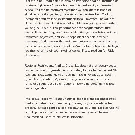
Risk Warning: Trading derivatives and leveraged financial instruments
carries a high level of risk and can result in the loss of your invested
capital. You should not invest more than you can afford to lose and
should ensure that you fully understand the risks involved. Trading
leveraged products may not be suitable for all investors. The value of
shares can fall as well as rise, which could mean getting back less than
you originally put in. Past performance does not guarantee future
results. Before trading, take into consideration your level of experience,
investment objectives, and seek independent financial advice if
necessary. It is the responsibility of the client to ascertain whether they
are permitted to use the services of the Amillex brand based on the legal
requirements in their country of residence. Please read our full Risk
Disclosure.
Regional Restrictions: Amillex Global Ltd does not provide services to
residents of specific jurisdictions, including but not limited to the USA,
Australia, New Zealand, Mauritius, Iran, North Korea, Cuba, Sudan,
Syrian Arab Republic, Myanmar, or any person in any country or
jurisdiction where such distribution or use would be contrary to local
law or regulation.
Intellectual Property Rights: Unauthorized use of the content or trade
marks
, including for commercial purposes, may violate intellectual
property laws and result in legal action. Amillex Global Ltd reserves the
right to pursue any and all remedies available by law in the event of
unauthorized use of its intellectual property.