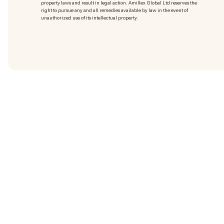
property laws and result in legal action. Amillex Global Ltd reserves the
right to pursue any and all remedies available by law in the event of
unauthorized use of its intellectual property.