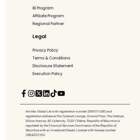
IB Program
Affiliate Program
Regional Partner
Legal
Privacy Policy
Terms & Conditions
Disclosure Statement
Execution Policy
Amillex Global Ltd with registration number 209575 GBC and
registration address at The Cyberati Lounge, Ground Floor, The Catalyst,
Silicon Avenue, 40 Cybercity, 72201 Ebène, Republic of Mauritius is
regulated by the Financial Services Commission of the Republic of
Mauritius with an Investment Dealer License with license number
GB24203163.