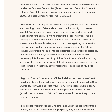
Amillex Global LLC is incorporated in Saint Vincent and the Grenadines
under the Business Companies (Amendment and Consolidation) Act,
Chapter 149 of the revised laws of Saint Vincent and the Grenadines
2009. Business Company No: 4421 LLC 2026
Risk Warning: Trading derivatives and leveraged financial instruments
carries a high level of risk and can result in the loss of your invested
capital. You should not invest more than you can afford to lose and
should ensure that you fully understand the risks involved. Trading
leveraged products may not be suitable for all investors. The value of
shares can fall as well as rise, which could mean getting back less than
you originally put in. Past performance does not guarantee future
results. Before trading, take into consideration your level of experience,
investment objectives, and seek independent financial advice if
necessary. It is the responsibility of the client to ascertain whether they
are permitted to use the services of the Amillex brand based on the legal
requirements in their country of residence. Please read our full Risk
Disclosure.
Regional Restrictions: Amillex Global Ltd does not provide services to
residents of specific jurisdictions, including but not limited to the USA,
Australia, New Zealand, Mauritius, Iran, North Korea, Cuba, Sudan,
Syrian Arab Republic, Myanmar, or any person in any country or
jurisdiction where such distribution or use would be contrary to local
law or regulation.
Intellectual Property Rights: Unauthorized use of the content or trade
marks
, including for commercial purposes, may violate intellectual