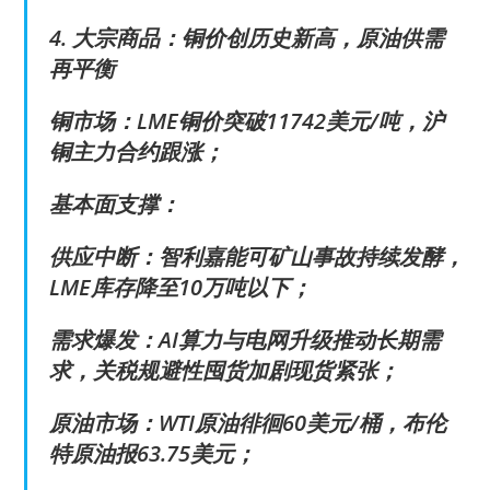
4. 大宗商品：铜价创历史新高，原油供需
再平衡
铜市场：LME铜价突破11742美元/吨，沪
铜主力合约跟涨；
基本面支撑：
供应中断：智利嘉能可矿山事故持续发酵，
LME库存降至10万吨以下；
需求爆发：AI算力与电网升级推动长期需
求，关税规避性囤货加剧现货紧张；
原油市场：WTI原油徘徊60美元/桶，布伦
特原油报63.75美元；