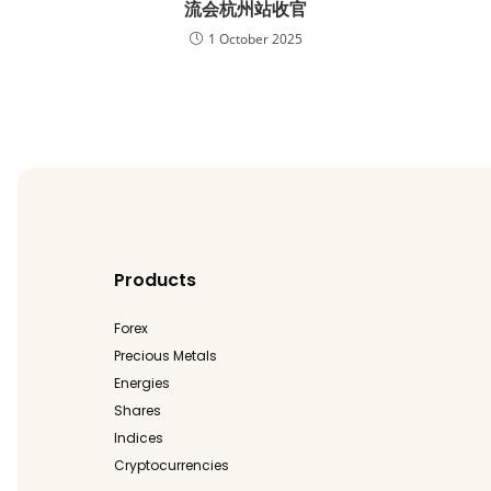
流会杭州站收官
1 October 2025
Products
Forex
Precious Metals
Energies
Shares
Indices
Cryptocurrencies