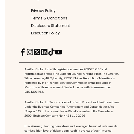
Privacy Policy
Terms & Conditions
Disclosure Statement
Execution Policy
Amillex Global Ltd with registration number 209575 GBC and
registration address at The Cyberati Lounge, Ground Floor, The Catalyst,
Silicon Avenue, 40 Cybercity, 72201 Ebène, Republic of Mauritius is
regulated by the Financial Services Commission of the Republic of
Mauritius with an Investment Dealer License with license number
GB24203163.
Amillex Global LLC is incorporated in Saint Vincent and the Grenadines
under the Business Companies (Amendment and Consolidation) Act,
Chapter 149 of the revised laws of Saint Vincent and the Grenadines
2009. Business Company No: 4421 LLC 2026
Risk Warning: Trading derivatives and leveraged financial instruments
carries a high level of risk and can result in the loss of your invested