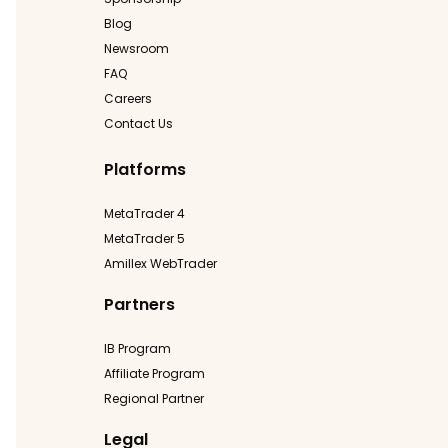
Blog
Newsroom
FAQ
Careers
Contact Us
Platforms
MetaTrader 4
MetaTrader 5
Amillex WebTrader
Partners
IB Program
Affiliate Program
Regional Partner
Legal