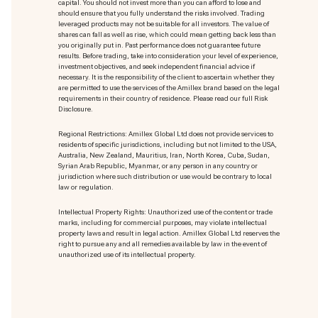
capital. You should not invest more than you can afford to lose and
should ensure that you fully understand the risks involved. Trading
leveraged products may not be suitable for all investors. The value of
shares can fall as well as rise, which could mean getting back less than
you originally put in. Past performance does not guarantee future
results. Before trading, take into consideration your level of experience,
investment objectives, and seek independent financial advice if
necessary. It is the responsibility of the client to ascertain whether they
are permitted to use the services of the Amillex brand based on the legal
requirements in their country of residence. Please read our full Risk
Disclosure.
Regional Restrictions: Amillex Global Ltd does not provide services to
residents of specific jurisdictions, including but not limited to the USA,
Australia, New Zealand, Mauritius, Iran, North Korea, Cuba, Sudan,
Syrian Arab Republic, Myanmar, or any person in any country or
jurisdiction where such distribution or use would be contrary to local
law or regulation.
Intellectual Property Rights: Unauthorized use of the content or trade
marks
, including for commercial purposes, may violate intellectual
property laws and result in legal action. Amillex Global Ltd reserves the
right to pursue any and all remedies available by law in the event of
unauthorized use of its intellectual property.