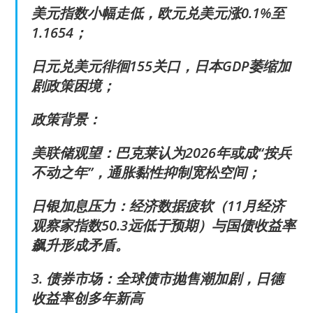
美元指数小幅走低，欧元兑美元涨0.1%至
1.1654；
日元兑美元徘徊155关口，日本GDP萎缩加
剧政策困境；
政策背景：
美联储观望：巴克莱认为2026年或成“按兵
不动之年”，通胀黏性抑制宽松空间；
日银加息压力：经济数据疲软（11月经济
观察家指数50.3远低于预期）与国债收益率
飙升形成矛盾。
3. 债券市场：全球债市抛售潮加剧，日德
收益率创多年新高