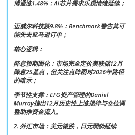
博通涨1.48%：AI芯片需求乐观情绪延续；
迈威尔科技跌9.8%：Benchmark警告其可
能失去亚马逊订单；
核心逻辑：
降息预期固化：市场完全定价美联储12月
降息25基点，但关注点阵图对2026年路径
的暗示；
季节性支撑：EFG资产管理的Daniel
Murray指出12月历史性上涨规律与仓位调
整助推资金流入。
2. 外汇市场：美元微跌，日元弱势延续