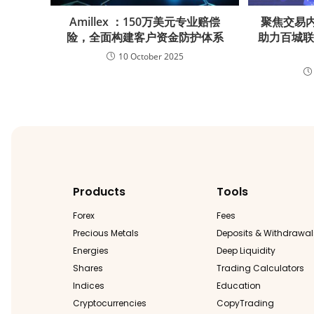
Amillex ：150万美元专业赔偿
聚焦交易内
险，全面构建客户资金防护体系
助力百城
10 October 2025
Products
Tools
Forex
Fees
Precious Metals
Deposits & Withdrawal
Energies
Deep Liquidity
Shares
Trading Calculators
Indices
Education
Cryptocurrencies
CopyTrading