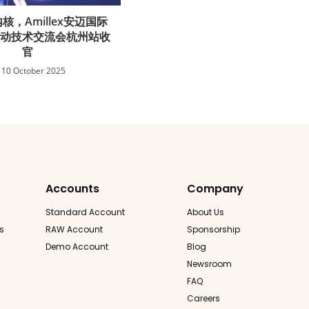
核，Amillex安迈国际
联动技术交流会杭州站收
官
10 October 2025
Accounts
Company
Standard Account
About Us
s
RAW Account
Sponsorship
Demo Account
Blog
Newsroom
FAQ
Careers