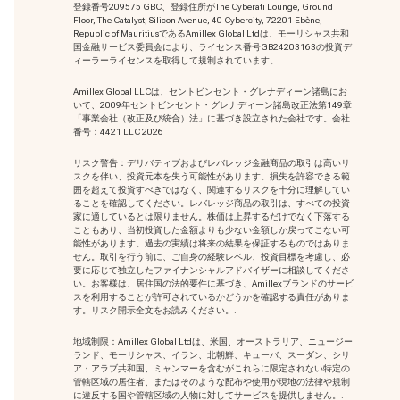
登録番号209575 GBC、登録住所がThe Cyberati Lounge, Ground
Floor, The Catalyst, Silicon Avenue, 40 Cybercity, 72201 Ebène,
Republic of MauritiusであるAmillex Global Ltdは、モーリシャス共和
国金融サービス委員会により、ライセンス番号GB24203163の投資デ
ィーラーライセンスを取得して規制されています。
Amillex Global LLCは、セントビンセント・グレナディーン諸島にお
いて、2009年セントビンセント・グレナディーン諸島改正法第149章
「事業会社（改正及び統合）法」に基づき設立された会社です。会社
番号：4421 LLC 2026
リスク警告：デリバティブおよびレバレッジ金融商品の取引は高いリ
スクを伴い、投資元本を失う可能性があります。損失を許容できる範
囲を超えて投資すべきではなく、関連するリスクを十分に理解してい
ることを確認してください。レバレッジ商品の取引は、すべての投資
家に適しているとは限りません。株価は上昇するだけでなく下落する
こともあり、当初投資した金額よりも少ない金額しか戻ってこない可
能性があります。過去の実績は将来の結果を保証するものではありま
せん。取引を行う前に、ご自身の経験レベル、投資目標を考慮し、必
要に応じて独立したファイナンシャルアドバイザーに相談してくださ
い。お客様は、居住国の法的要件に基づき、Amillexブランドのサービ
スを利用することが許可されているかどうかを確認する責任がありま
す。リスク開示全文をお読みください。.
地域制限：Amillex Global Ltdは、米国、オーストラリア、ニュージー
ランド、モーリシャス、イラン、北朝鮮、キューバ、スーダン、シリ
ア・アラブ共和国、ミャンマーを含むがこれらに限定されない特定の
管轄区域の居住者、またはそのような配布や使用が現地の法律や規制
に違反する国や管轄区域の人物に対してサービスを提供しません。.