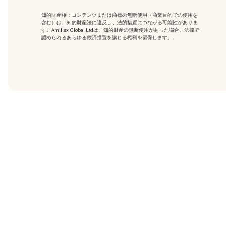
知的財産権：コンテンツまたは商標の無断使用
（商業目的での使用を
含む）は、知的財産法に違反し、法的措置につながる可能性がありま
す。Amillex Global Ltdは、知的財産の無断使用があった場合、法律で
認められるあらゆる救済措置を講じる権利を留保します。.