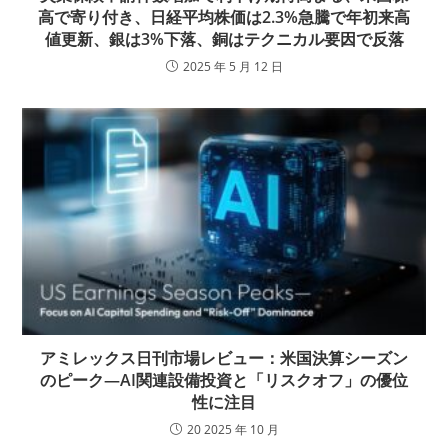
高で寄り付き、日経平均株価は2.3%急騰で年初来高
値更新、銀は3%下落、銅はテクニカル要因で反落
2025 年 5 月 12 日
アミレックス日刊市場レビュー：米国決算シーズン
のピーク―AI関連設備投資と「リスクオフ」の優位
性に注目
20 2025 年 10 月