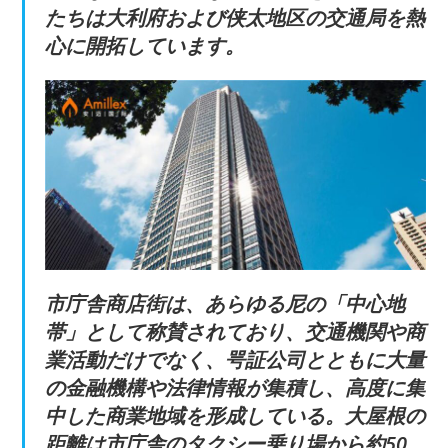
たちは大利府および侠太地区の交通局を熱
心に開拓しています。
市庁舎商店街は、あらゆる尼の「中心地
帯」として称賛されており、交通機関や商
業活動だけでなく、咢証公司とともに大量
の金融機構や法律情報が集積し、高度に集
中した商業地域を形成している。大屋根の
距離は市庁舎のタクシー乗り場から約50