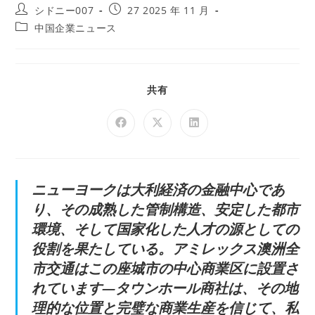
シドニー007
27 2025 年 11 月
中国企業ニュース
共有
ニューヨークは大利経済の金融中心であ
り、その成熟した管制構造、安定した都市
環境、そして国家化した人才の源としての
役割を果たしている。アミレックス澳洲全
市交通はこの座城市の中心商業区に設置さ
れています—タウンホール商社は、その地
理的な位置と完璧な商業生産を信じて、私