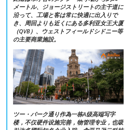
メートル、ジョージストリートの主干道に
沿って、工場と客は常に快適に出入りで
き、周回よりも近くにある多利亚女王大厦
（QVB）、ウェストフィールドシドニー等
の主要商業施設。
ツー・パーク通り作為一栋A级高端写字
楼，不仅硬件设施完善，物管理专业，也吸