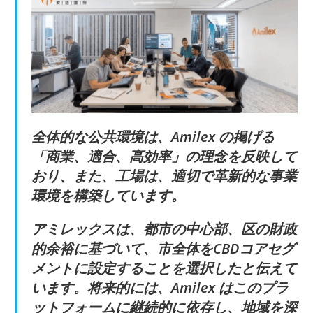
全体的な公共環境は、Amilex の掲げる
「商業、適合、高効率」の理念を反映して
おり、また、工場は、適切で革新的な事業
環境を構築しています。
アミレックスは、都市の中心部、区の財政
的余裕に基づいて、市全体をCBDコアセグ
メントに設定することを選択したと伝えて
います。将来的には、Amilex はこのプラ
ットフォームに継続的に依存し、地域を深