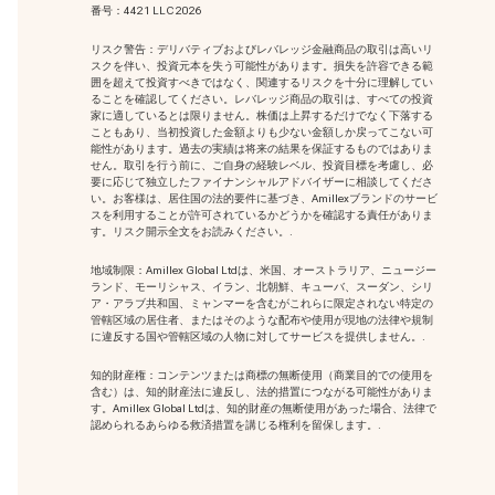
番号：4421 LLC 2026
リスク警告：デリバティブおよびレバレッジ金融商品の取引は高いリ
スクを伴い、投資元本を失う可能性があります。損失を許容できる範
囲を超えて投資すべきではなく、関連するリスクを十分に理解してい
ることを確認してください。レバレッジ商品の取引は、すべての投資
家に適しているとは限りません。株価は上昇するだけでなく下落する
こともあり、当初投資した金額よりも少ない金額しか戻ってこない可
能性があります。過去の実績は将来の結果を保証するものではありま
せん。取引を行う前に、ご自身の経験レベル、投資目標を考慮し、必
要に応じて独立したファイナンシャルアドバイザーに相談してくださ
い。お客様は、居住国の法的要件に基づき、Amillexブランドのサービ
スを利用することが許可されているかどうかを確認する責任がありま
す。リスク開示全文をお読みください。.
地域制限：Amillex Global Ltdは、米国、オーストラリア、ニュージー
ランド、モーリシャス、イラン、北朝鮮、キューバ、スーダン、シリ
ア・アラブ共和国、ミャンマーを含むがこれらに限定されない特定の
管轄区域の居住者、またはそのような配布や使用が現地の法律や規制
に違反する国や管轄区域の人物に対してサービスを提供しません。.
知的財産権：コンテンツまたは商標の無断使用
（商業目的での使用を
含む）は、知的財産法に違反し、法的措置につながる可能性がありま
す。Amillex Global Ltdは、知的財産の無断使用があった場合、法律で
認められるあらゆる救済措置を講じる権利を留保します。.