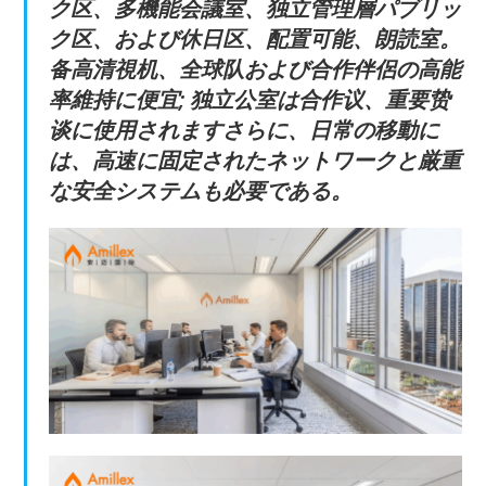
ク区、多機能会議室、独立管理層パブリッ
ク区、および休日区、配置可能、朗読室。
备高清視机、全球队および合作伴侶の高能
率維持に便宜; 独立公室は合作议、重要贽
谈に使用されますさらに、日常の移動に
は、高速に固定されたネットワークと厳重
な安全システムも必要である。