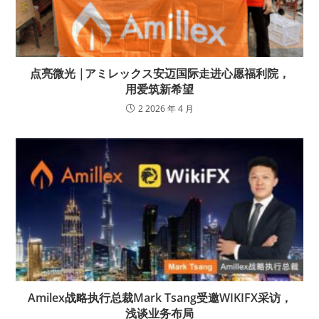
点亮微光 |アミレックス安迈国际走进心愿福利院，
用爱筑新希望
2 2026 年 4 月
Amilex战略执行总裁Mark Tsang受邀WIKIFX采访，
浅谈业务布局