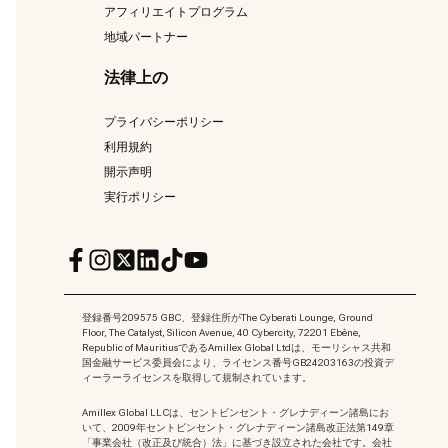
アフィリエイトプログラム
地域パートナー
法律上の
プライバシーポリシー
利用規約
開示声明
実行ポリシー
登録番号209575 GBC、登録住所がThe Cyberati Lounge, Ground
Floor, The Catalyst, Silicon Avenue, 40 Cybercity, 72201 Ebène,
Republic of MauritiusであるAmillex Global Ltdは、モーリシャス共和
国金融サービス委員会により、ライセンス番号GB24203163の投資デ
ィーラーライセンスを取得して規制されています。
Amillex Global LLCは、セントビンセント・グレナディーン諸島にお
いて、2009年セントビンセント・グレナディーン諸島改正法第149章
「事業会社（改正及び統合）法」に基づき設立された会社です。会社