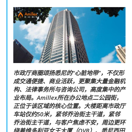
市政厅商圈颂扬悉尼的“心脏地带”，不仅形
成交通便捷、商业活跃，更聚集大量金融机
构、法律事务所与咨询公司，高度集中的产
业布局。Amillex所在办公地点二公园街，
正位于该区域的核心位置。大楼距离市政厅
车站仅约50米，紧邻乔治街主干道，紧邻
乔治街主干道，与客户焦虑不安，周边更环
绕着维多利亚女王大厦（QVB）、悉尼西田