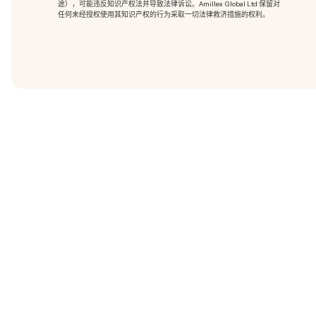
途），可能违反知识产权法并导致法律诉讼。Amillex Global Ltd 保留对
任何未经授权使用其知识产权的行为采取一切法律救济措施的权利。