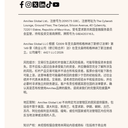
Amillex Global Ltd，注册号为 209575 GBC，注册地址为 The Cyberati
Lounge, Ground Floor, The Catalyst, Silicon Avenue, 40 Cybercity,
72201 Ebène, Republic of Mauritius，受毛里求斯共和国金融服务委员
会监管，持有投资交易商牌照，牌照号为 GB24203163。
Amillex Global LLC 根据《2009 年圣文森特和格林纳丁斯修订法律》第
149 章《商业公司（修订和合并）法》在圣文森特和格林纳丁斯注册成
立。公司编号：4421 LLC 2026
风险提示：交易衍生品和杠杆金融工具风险极高，可能导致投资本金损
失。您不应投入超过自身承受能力的资金，并应确保您完全了解所涉及
的风险。杠杆产品交易可能并不适合所有投资者。股票价值可能下跌也
可能上涨，这意味着您可能最终收回的金额少于您的初始投资。过往业
绩并不代表未来表现。交易前，请考虑您的经验水平和投资目标，并在
必要时寻求独立的财务建议。客户有责任根据其居住国的法律要求，确
认其是否有权使用Amillex品牌的服务。请阅读我们的完整风险披露声
明。
地区限制：Amillex Global Ltd 不向特定司法管辖区的居民提供服务，包
括但不限于美国、澳大利亚、新西兰、毛里求斯、伊朗、朝鲜、古巴、
苏丹、阿拉伯叙利亚共和国、缅甸，或任何国家或司法管辖区内任何违
反当地法律或法规的人员。
知识产权：未经授权擅自使用本网站内容或商标（包括用于商业用