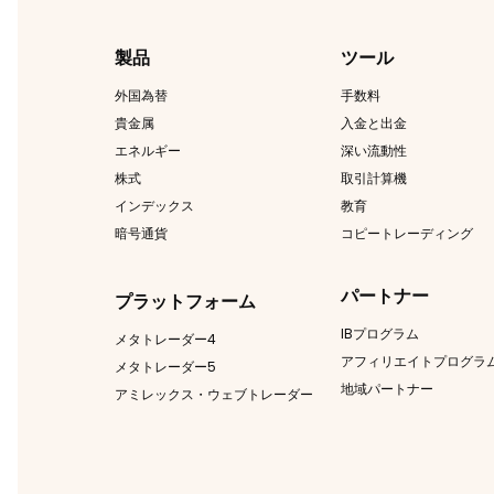
製品
ツール
外国為替
手数料
貴金属
入金と出金
エネルギー
深い流動性
株式
取引計算機
インデックス
教育
暗号通貨
コピートレーディング
パートナー
プラットフォーム
IBプログラム
メタトレーダー4
アフィリエイトプログラ
メタトレーダー5
地域パートナー
アミレックス・ウェブトレーダー