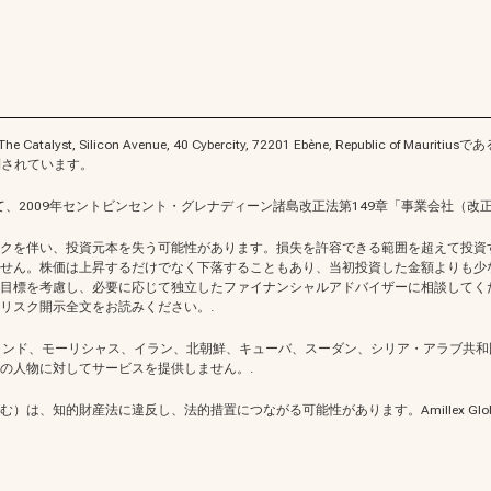
The Catalyst, Silicon Avenue, 40 Cybercity, 72201 Ebène, Republic
制されています。
島において、2009年セントビンセント・グレナディーン諸島改正法第149章「事業会社（改
クを伴い、投資元本を失う可能性があります。損失を許容できる範囲を超えて投資
せん。株価は上昇するだけでなく下落することもあり、当初投資した金額よりも少
標を考慮し、必要に応じて独立したファイナンシャルアドバイザーに相談してくださ
リスク開示全文をお読みください。.
、ニュージーランド、モーリシャス、イラン、北朝鮮、キューバ、スーダン、シリア・ア
の人物に対してサービスを提供しません。.
）は、知的財産法に違反し、法的措置につながる可能性があります。Amillex Glo