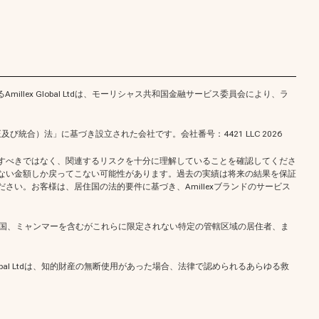
 of MauritiusであるAmillex Global Ltdは、モーリシャス共和国金融サービス委員会により、ラ
正及び統合）法」に基づき設立された会社です。会社番号：4421 LLC 2026
すべきではなく、関連するリスクを十分に理解していることを確認してくださ
ない金額しか戻ってこない可能性があります。過去の実績は将来の結果を保証
い。お客様は、居住国の法的要件に基づき、Amillexブランドのサービス
ラブ共和国、ミャンマーを含むがこれらに限定されない特定の管轄区域の居住者、ま
bal Ltdは、知的財産の無断使用があった場合、法律で認められるあらゆる救