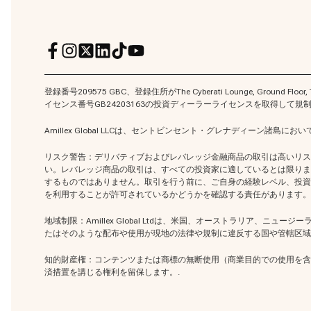
登録番号209575 GBC、登録住所がThe Cyberati Lounge, Ground Floor, 
イセンス番号GB24203163の投資ディーラーライセンスを取得して規
Amillex Global LLCは、セントビンセント・グレナディーン諸
リスク警告：デリバティブおよびレバレッジ金融商品の取引は高いリス
い。レバレッジ商品の取引は、すべての投資家に適しているとは限りま
するものではありません。取引を行う前に、ご自身の経験レベル、投資目
を利用することが許可されているかどうかを確認する責任があります。
地域制限：Amillex Global Ltdは、米国、オーストラリア
たはそのような配布や使用が現地の法律や規制に違反する国や管轄区域
知的財産権：コンテンツまたは商標の無断使用
（商業目的での使用を含む
済措置を講じる権利を留保します。.