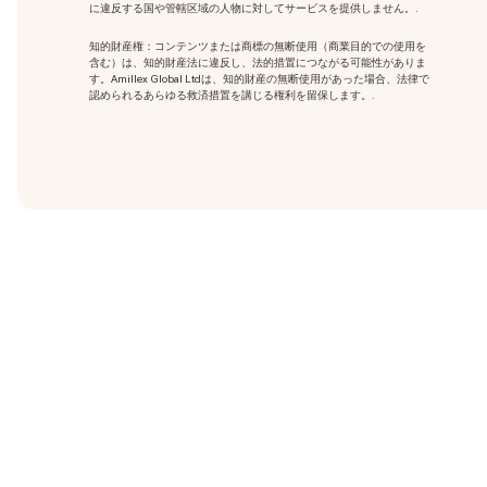
に違反する国や管轄区域の人物に対してサービスを提供しません。.
知的財産権：コンテンツまたは商標の無断使用
（商業目的での使用を
含む）は、知的財産法に違反し、法的措置につながる可能性がありま
す。Amillex Global Ltdは、知的財産の無断使用があった場合、法律で
認められるあらゆる救済措置を講じる権利を留保します。.