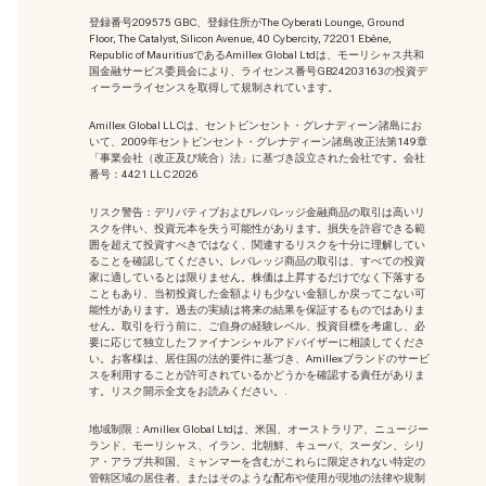
登録番号209575 GBC、登録住所がThe Cyberati Lounge, Ground
Floor, The Catalyst, Silicon Avenue, 40 Cybercity, 72201 Ebène,
Republic of MauritiusであるAmillex Global Ltdは、モーリシャス共和
国金融サービス委員会により、ライセンス番号GB24203163の投資デ
ィーラーライセンスを取得して規制されています。
Amillex Global LLCは、セントビンセント・グレナディーン諸島にお
いて、2009年セントビンセント・グレナディーン諸島改正法第149章
「事業会社（改正及び統合）法」に基づき設立された会社です。会社
番号：4421 LLC 2026
リスク警告：デリバティブおよびレバレッジ金融商品の取引は高いリ
スクを伴い、投資元本を失う可能性があります。損失を許容できる範
囲を超えて投資すべきではなく、関連するリスクを十分に理解してい
ることを確認してください。レバレッジ商品の取引は、すべての投資
家に適しているとは限りません。株価は上昇するだけでなく下落する
こともあり、当初投資した金額よりも少ない金額しか戻ってこない可
能性があります。過去の実績は将来の結果を保証するものではありま
せん。取引を行う前に、ご自身の経験レベル、投資目標を考慮し、必
要に応じて独立したファイナンシャルアドバイザーに相談してくださ
い。お客様は、居住国の法的要件に基づき、Amillexブランドのサービ
スを利用することが許可されているかどうかを確認する責任がありま
す。リスク開示全文をお読みください。.
地域制限：Amillex Global Ltdは、米国、オーストラリア、ニュージー
ランド、モーリシャス、イラン、北朝鮮、キューバ、スーダン、シリ
ア・アラブ共和国、ミャンマーを含むがこれらに限定されない特定の
管轄区域の居住者、またはそのような配布や使用が現地の法律や規制