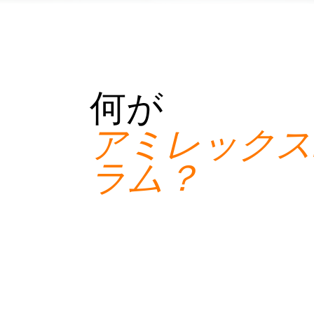
何が
アミレックス
ラム？