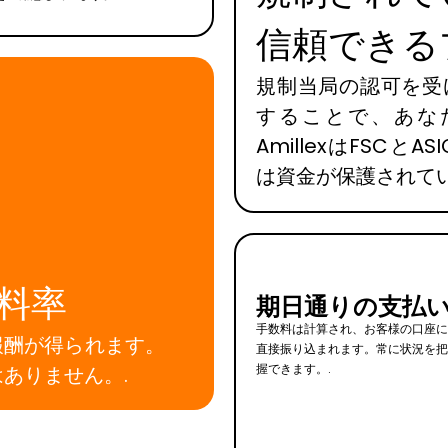
信頼できる
規制当局の認可を受
することで、あな
AmillexはFSC
は資金が保護されて
料率
期日通りの支払
手数料は計算され、お客様の口座
報酬が得られます。
直接振り込まれます。常に状況を
握できます。.
ありません。.