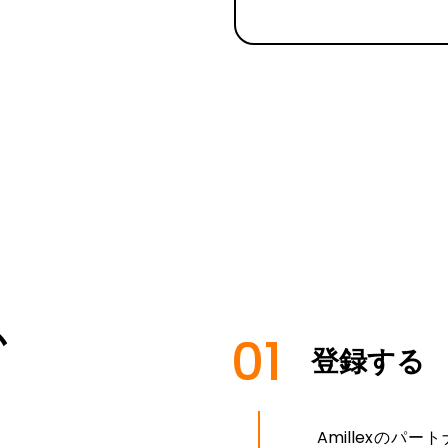
か
01
登録する
Amillexのパ