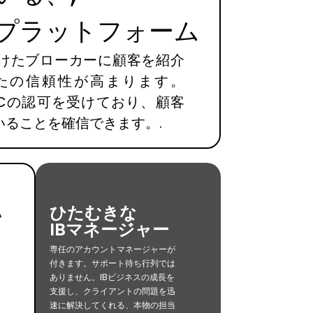
プラットフォーム
けたブローカーに顧客を紹介
たの信頼性が高まります。
とASICの認可を受けており、顧客
いることを確信できます。.
ひたむきな
い
IBマネージャー
に
把
専任のアカウントマネージャーが
付きます。サポート待ち行列では
ありません。IBビジネスの成長を
支援し、クライアントの問題を迅
速に解決してくれる、本物の担当