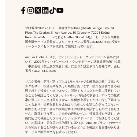
登録番号209575 GBC、登録住所がThe Cyberati Lounge, Ground
Floor, The Catalyst, Silicon Avenue, 40 Cybercity, 72201 Ebène,
Republic of MauritiusであるAmillex Global Ltdは、モーリシャス共和
国金融サービス委員会により、ライセンス番号GB24203163の投資デ
ィーラーライセンスを取得して規制されています。
Amillex Global LLCは、セントビンセント・グレナディーン諸島にお
いて、2009年セントビンセント・グレナディーン諸島改正法第149章
「事業会社（改正及び統合）法」に基づき設立された会社です。会社
番号：4421 LLC 2026
リスク警告：デリバティブおよびレバレッジ金融商品の取引は高いリ
スクを伴い、投資元本を失う可能性があります。損失を許容できる範
囲を超えて投資すべきではなく、関連するリスクを十分に理解してい
ることを確認してください。レバレッジ商品の取引は、すべての投資
家に適しているとは限りません。株価は上昇するだけでなく下落する
こともあり、当初投資した金額よりも少ない金額しか戻ってこない可
能性があります。過去の実績は将来の結果を保証するものではありま
せん。取引を行う前に、ご自身の経験レベル、投資目標を考慮し、必
要に応じて独立したファイナンシャルアドバイザーに相談してくださ
い。お客様は、居住国の法的要件に基づき、Amillexブランドのサービ
スを利用することが許可されているかどうかを確認する責任がありま
す。リスク開示全文をお読みください。.