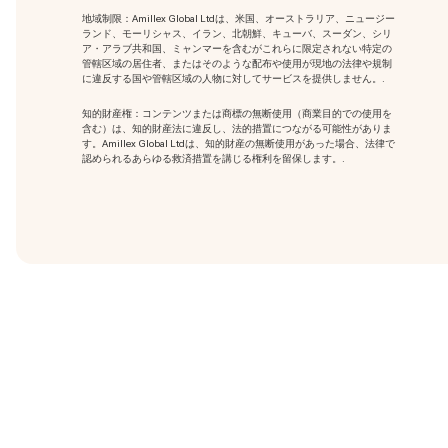
地域制限：Amillex Global Ltdは、米国、オーストラリア、ニュージー
ランド、モーリシャス、イラン、北朝鮮、キューバ、スーダン、シリ
ア・アラブ共和国、ミャンマーを含むがこれらに限定されない特定の
管轄区域の居住者、またはそのような配布や使用が現地の法律や規制
に違反する国や管轄区域の人物に対してサービスを提供しません。.
知的財産権：コンテンツまたは商標の無断使用
（商業目的での使用を
含む）は、知的財産法に違反し、法的措置につながる可能性がありま
す。Amillex Global Ltdは、知的財産の無断使用があった場合、法律で
認められるあらゆる救済措置を講じる権利を留保します。.