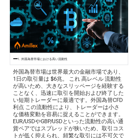
1. 外国為替市場における高い流動性
外国為替市場は世界最大の金融市場であり、
1日の取引量は
$6兆
。 これ
高レベル
流動性
が高いため、大きなスリッページを経験する
ことなく、迅速に取引を開始および終了した
い短期トレーダーに最適です。外国為替CFD
利点
この流動性により、トレーダーは小さ
な価格変動を容易に捉えることができます。
EUR/USDやGBP/USDといった流動性の高い通
貨ペアではスプレッドが狭いため、取引コス
トが低く抑えられ、頻繁な取引には不可欠で