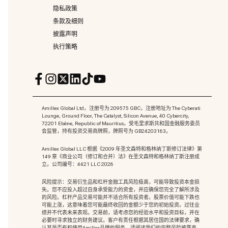
隐私政策
条款及细则
披露声明
执行策略
Amillex Global Ltd，注册号为 209575 GBC，注册地址为 The Cyberati
Lounge, Ground Floor, The Catalyst, Silicon Avenue, 40 Cybercity,
72201 Ebène, Republic of Mauritius，受毛里求斯共和国金融服务委员
会监管，持有投资交易商牌照，牌照号为 GB24203163。
Amillex Global LLC 根据《2009 年圣文森特和格林纳丁斯修订法律》第
149 章《商业公司（修订和合并）法》在圣文森特和格林纳丁斯注册成
立。公司编号：4421 LLC 2026
风险提示：交易衍生品和杠杆金融工具风险极高，可能导致投资本金损
失。您不应投入超过自身承受能力的资金，并应确保您完全了解所涉及
的风险。杠杆产品交易可能并不适合所有投资者。股票价值可能下跌也
可能上涨，这意味着您可能最终收回的金额少于您的初始投资。过往业
绩并不代表未来表现。交易前，请考虑您的经验水平和投资目标，并在
必要时寻求独立的财务建议。客户有责任根据其居住国的法律要求，确
认其是否有权使用Amillex品牌的服务。请阅读我们的完整风险披露声