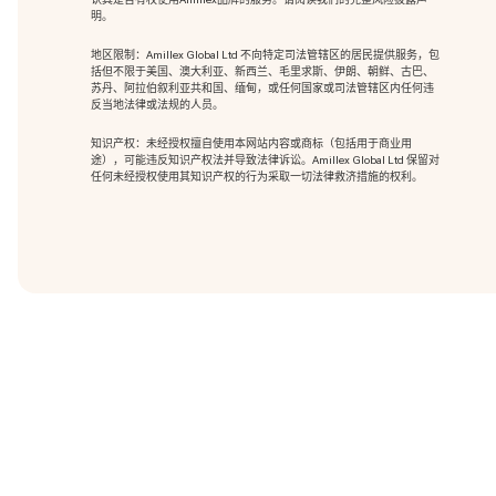
明。
地区限制：Amillex Global Ltd 不向特定司法管辖区的居民提供服务，包
括但不限于美国、澳大利亚、新西兰、毛里求斯、伊朗、朝鲜、古巴、
苏丹、阿拉伯叙利亚共和国、缅甸，或任何国家或司法管辖区内任何违
反当地法律或法规的人员。
知识产权：未经授权擅自使用本网站内容或商标（包括用于商业用
途），可能违反知识产权法并导致法律诉讼。Amillex Global Ltd 保留对
任何未经授权使用其知识产权的行为采取一切法律救济措施的权利。