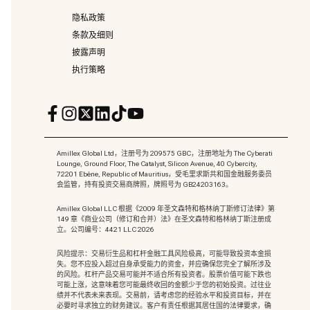
隐私政策
条款及细则
披露声明
执行策略
Amillex Global Ltd，注册号为 209575 GBC，注册地址为 The Cyberati
Lounge, Ground Floor, The Catalyst, Silicon Avenue, 40 Cybercity,
72201 Ebène, Republic of Mauritius，受毛里求斯共和国金融服务委员
会监管，持有投资交易商牌照，牌照号为 GB24203163。
Amillex Global LLC 根据《2009 年圣文森特和格林纳丁斯修订法律》第
149 章《商业公司（修订和合并）法》在圣文森特和格林纳丁斯注册成
立。公司编号：4421 LLC 2026
风险提示：交易衍生品和杠杆金融工具风险极高，可能导致投资本金损
失。您不应投入超过自身承受能力的资金，并应确保您完全了解所涉及
的风险。杠杆产品交易可能并不适合所有投资者。股票价值可能下跌也
可能上涨，这意味着您可能最终收回的金额少于您的初始投资。过往业
绩并不代表未来表现。交易前，请考虑您的经验水平和投资目标，并在
必要时寻求独立的财务建议。客户有责任根据其居住国的法律要求，确