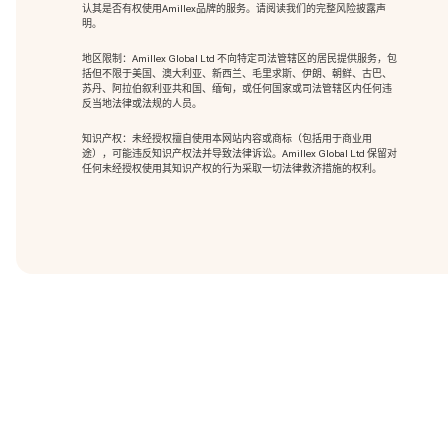
认其是否有权使用Amillex品牌的服务。请阅读我们的完整风险披露声
明。
地区限制：Amillex Global Ltd 不向特定司法管辖区的居民提供服务，包
括但不限于美国、澳大利亚、新西兰、毛里求斯、伊朗、朝鲜、古巴、
苏丹、阿拉伯叙利亚共和国、缅甸，或任何国家或司法管辖区内任何违
反当地法律或法规的人员。
知识产权：未经授权擅自使用本网站内容或商标（包括用于商业用
途），可能违反知识产权法并导致法律诉讼。Amillex Global Ltd 保留对
任何未经授权使用其知识产权的行为采取一切法律救济措施的权利。