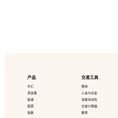
产品
交易工具
外汇
费用
贵金属
入金与出金
能源
深度流动性
股票
交易计算器
指数
教育