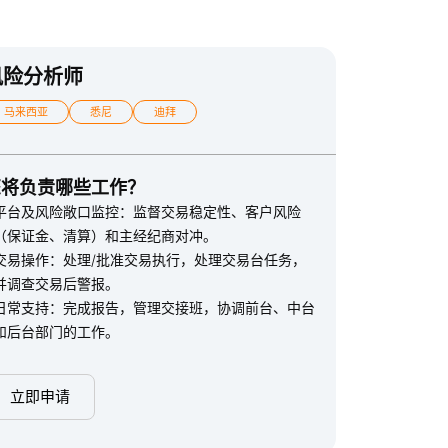
风险分析师
马来西亚
悉尼
迪拜
您将负责哪些工作？
平台及风险敞口监控：监督交易稳定性、客户风险
（保证金、清算）和主经纪商对冲。
交易操作：处理/批准交易执行，处理交易台任务，
并调查交易后警报。
日常支持：完成报告，管理交接班，协调前台、中台
和后台部门的工作。
立即申请